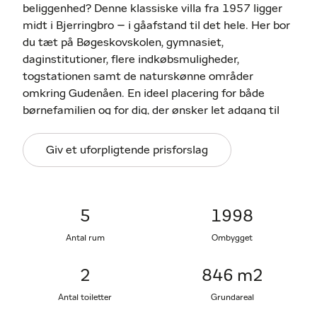
beliggenhed? Denne klassiske villa fra 1957 ligger
midt i Bjerringbro – i gåafstand til det hele. Her bor
du tæt på Bøgeskovskolen, gymnasiet,
daginstitutioner, flere indkøbsmuligheder,
togstationen samt de naturskønne områder
omkring Gudenåen. En ideel placering for både
børnefamilien og for dig, der ønsker let adgang til
hverdagens faciliteter.
Giv et uforpligtende prisforslag
Ejendommen rummer 144 veludnyttede
boligkvadratmeter samt en anvendelig kælder på
67 m². Hertil kommer hele 72 m² garageareal –
perfekt til både biler, værksted og pladskrævende
5
1998
fritidsinteresser.
Antal rum
Ombygget
Villaen fremstår i klassisk murermesterstil med
2
846 m2
rødt tegltag og røde mursten, og vinduerne er
løbende udskiftet. Ejendommen opvarmes med
Antal toiletter
Grundareal
fjernvarme suppleret af en luft-til-luft