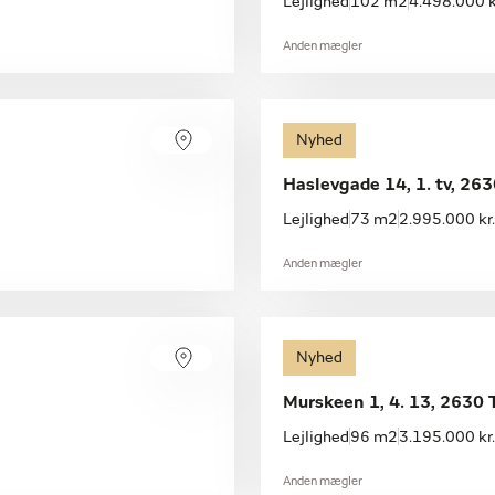
Lejlighed
102 m2
4.498.000 k
Anden mægler
Nyhed
Haslevgade 14, 1. tv, 26
Lejlighed
73 m2
2.995.000 kr.
Anden mægler
Nyhed
Murskeen 1, 4. 13, 2630 
Lejlighed
96 m2
3.195.000 kr.
Anden mægler