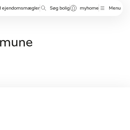
d ejendomsmægler
Søg bolig
myhome
Menu
ommune