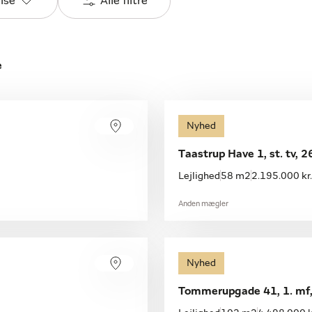
else
Alle filtre
e
Nyhed
Taastrup Have 1, st. tv, 
Lejlighed
58 m2
2.195.000 kr.
Anden mægler
Nyhed
Tommerupgade 41, 1. mf,