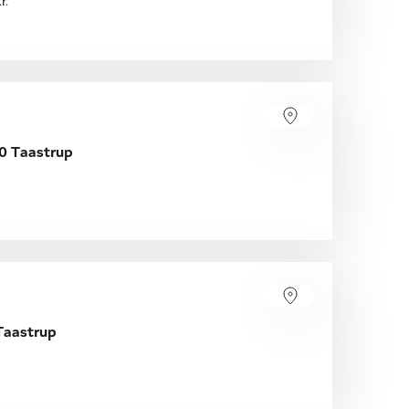
r.
30 Taastrup
Taastrup