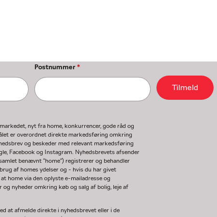
Postnummer
*
Tilmeld
gmarkedet, nyt fra home, konkurrencer, gode råd og
ormålet er overordnet direkte markedsføring omkring
nyhedsbrev og beskeder med relevant markedsføring
ogle, Facebook og Instagram. Nyhedsbrevets afsender
(samlet benævnt "home") registrerer og behandler
rug af homes ydelser og - hvis du har givet
 at home via den oplyste e-mailadresse og
og nyheder omkring køb og salg af bolig, leje af
d at afmelde direkte i nyhedsbrevet eller i de