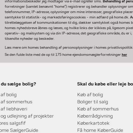
informationsbeskeder jeg modtager via e-mail og/eller sms.
Behandling af per
forretninger (samlet benævnt "home") registrerer og behandler oplysninger o
telefonnummer, IP-adresse, oplysninger om mine interesser, geografiske placeri
samtykke til statistik- og markedsføringscookies - min adfærd på home.dk.
A
tilrettelæggelsen af kommunikationen til dig, dækker samtykket også homes bru
homes nyhedsbreve åbnes og læses, og hvilke links der klikkes på, ligesom pixe
operativ- og mailsystem og via din IP-adresse, det geografiske område, du er i, n
tilsendte nyheder og beskeder.
Læs mere om homes behandling af personoplysninger i homes privatlivspoliti
Se den fulde liste med de op til 175 home ejendomsmæglerforretninger
her
 du sælge bolig?
Skal du købe eller leje bo
 af bolig
Køb af bolig
 af sommerhus
Boliger til salg
 af liebhaveri
Køb af sommerhus
 og udlejning af projekter
Køberrådgivning
ores salgsfif
Køberkartotek
home SælgerGuide
Få home KøberGuide