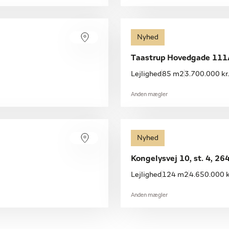
Nyhed
Taastrup Hovedgade 111A
Lejlighed
85 m2
3.700.000 kr.
Anden mægler
Nyhed
Kongelysvej 10, st. 4, 2
Lejlighed
124 m2
4.650.000 k
Anden mægler