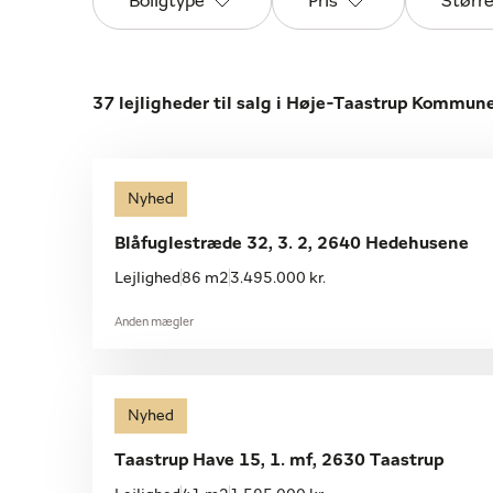
Boligtype
Pris
Størr
37 lejligheder til salg i Høje-Taastrup Kommun
Nyhed
Blåfuglestræde 32, 3. 2, 2640 Hedehusene
Lejlighed
86 m2
3.495.000 kr.
Anden mægler
Nyhed
Taastrup Have 15, 1. mf, 2630 Taastrup