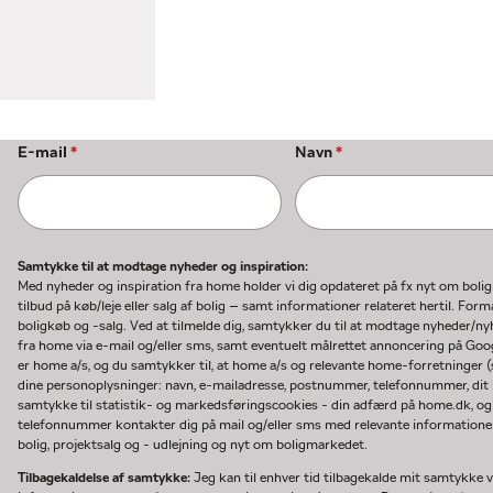
E-mail
*
Navn
*
Samtykke til at modtage nyheder og inspiration:
Med nyheder og inspiration fra home holder vi dig opdateret på fx nyt om boli
tilbud på køb/leje eller salg af bolig – samt informationer relateret hertil. F
boligkøb og -salg. Ved at tilmelde dig, samtykker du til at modtage nyheder/
fra home via e-mail og/eller sms, samt eventuelt målrettet annoncering på Go
er home a/s, og du samtykker til, at home a/s og relevante home-forretninger 
dine personoplysninger: navn, e-mailadresse, postnummer, telefonnummer, dit b
samtykke til statistik- og markedsføringscookies - din adfærd på home.dk, og
telefonnummer kontakter dig på mail og/eller sms med relevante informationer 
bolig, projektsalg og - udlejning og nyt om boligmarkedet.
Tilbagekaldelse af samtykke:
Jeg kan til enhver tid tilbagekalde mit samtykke ve