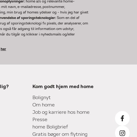
sonoplysninger:
home a/s og relevante home-
m mit navn, e-mailadresse, postnummer,
ng, min brug af homes ydelser og - hvis jeg har givet
nvendelse af sporingsteknologier:
Som en del af
g af sporingsteknologi fx pixels, der analyserer, om
ls også får adgang til information om udstyr,
år du tilgår og klikker i nyhedsmails og/eller
k
her
lig?
Kom godt hjem med home
Bolignyt
Om home
Job og karriere hos home
Presse
home Boligbrief
Gratis bøger om flytning