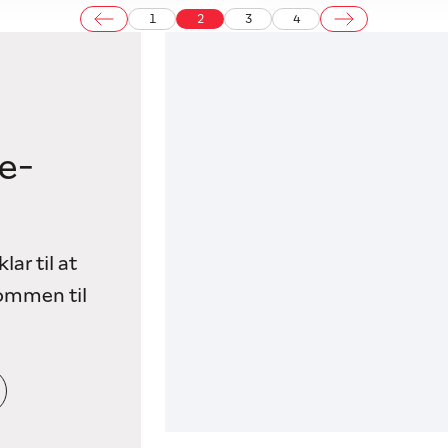
1
2
3
4
e-
lar til at
kommen til