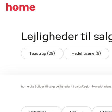
Lejligheder til s
Taastrup (28)
Hedehusene (9)
home.dk
Boliger til salg
Lejligheder til salg
Region Hovedstaden