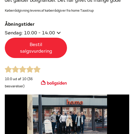
det gælder bolighandel. Det har givet os mange gode
erfaringer og gjort os til stærke forhandlere. Hver
Køberrådgivning leveres af køberrådgiver fra home Taastrup
eneste ejendomsmægler i forretningen lægger meget
vægt på at finde den helt rigtige pris på enhver type
Åbningstider
bolig.
Søndag: 10.00 - 14.00
Vi har mange slags boliger til salg, bl.a. andelsboliger,
Bestil
ejerlejligheder, landejendomme, rækkehuse,
salgsvurdering
sommerhuse, fritidsgrunde og boligprojekter. Find
boliger til salg i vores forretninger i Taastrup og
Hedehusene eller på home.dk.
10.0 ud af 10 (36
Vi har en køberrådgiver tilknyttet vores forretning, og vi
besvarelser)
kan derfor tilbyde dig kyndig rådgivning. Tag en
uforpligtende snak med vores køberrådgiver om, hvilke
fordele, du kan opnå ved køb af bolig med en home
køberrådgiver.
Kontakt os i dag og få en uforpligtende snak om din
boligsituation. Vi glæder os til at høre, hvordan vi kan