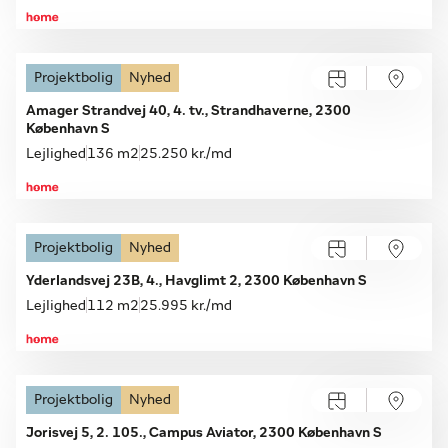
Projektbolig
Nyhed
Åbent hus med tilmelding
Torsdag 13.08, kl. 16.45-17.00
Amager Strandvej 40, 4. tv., Strandhaverne, 2300
København S
Lejlighed
136 m2
25.250 kr./md
Projektbolig
Nyhed
Yderlandsvej 23B, 4., Havglimt 2, 2300 København S
Lejlighed
112 m2
25.995 kr./md
Projektbolig
Nyhed
Åbent hus
Søndag 09.08, kl. 12.45-13.00
Jorisvej 5, 2. 105., Campus Aviator, 2300 København S