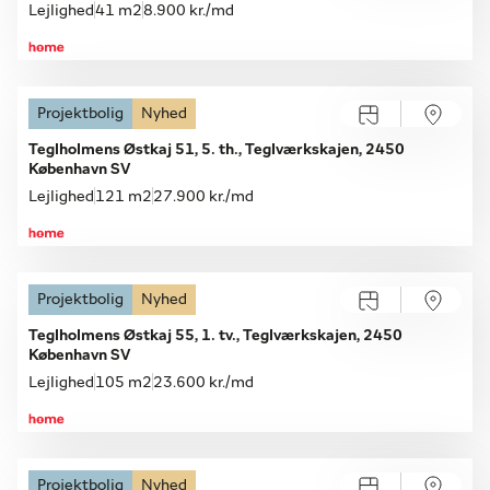
Lejlighed
41 m2
8.900 kr./md
Projektbolig
Nyhed
Teglholmens Østkaj 51, 5. th., Teglværkskajen, 2450
København SV
Lejlighed
121 m2
27.900 kr./md
Projektbolig
Nyhed
Åbent hus med tilmelding
Mandag 10.08, kl. 16.00-16.15
Teglholmens Østkaj 55, 1. tv., Teglværkskajen, 2450
København SV
Lejlighed
105 m2
23.600 kr./md
Projektbolig
Nyhed