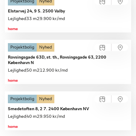
Projektbolig
Nyhed
Åbent hus
Søndag 09.08, kl. 15.00-15.15
Elstarvej 24, 9 5. 2500 Valby
Lejlighed
33 m2
9.900 kr./md
Projektbolig
Nyhed
Åbent hus
Søndag 09.08, kl. 13.00-14.00
Rovsingsgade 63D, st. th., Rovsingsgade 63, 2200
København N
Lejlighed
50 m2
12.900 kr./md
Projektbolig
Nyhed
Åbent hus
Søndag 09.08, kl. 11.15-11.30
Smedetoften 8, 2 7. 2400 København NV
Lejlighed
40 m2
9.950 kr./md