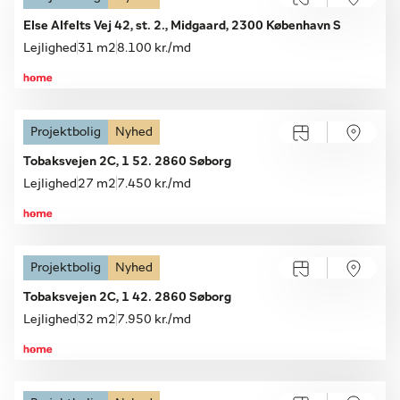
Åbent hus
Søndag 09.08, kl. 14.15-14.30
Else Alfelts Vej 42, st. 2., Midgaard, 2300 København S
Lejlighed
31 m2
8.100 kr./md
Projektbolig
Nyhed
Åbent hus
Søndag 09.08, kl. 12.00-12.15
Tobaksvejen 2C, 1 52. 2860 Søborg
Lejlighed
27 m2
7.450 kr./md
Projektbolig
Nyhed
Åbent hus
Søndag 09.08, kl. 12.00-12.15
Tobaksvejen 2C, 1 42. 2860 Søborg
Lejlighed
32 m2
7.950 kr./md