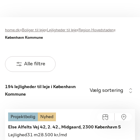
home.dk
Boliger til leje
Lejligheder til leje
Region Hovedstaden
København Kommune
Alle filtre
194 lejligheder til leje i København
Vælg sortering
Kommune
Projektbolig
Nyhed
Åbent hus
Søndag 09.08, kl. 14.15-14.30
Else Alfelts Vej 42, 2. 42., Midgaard, 2300 København S
Lejlighed
31 m2
8.500 kr./md