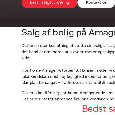
Bestil salgsvurdering
Kontakt os
Salg af bolig på Amag
Det er en stor beslutning at sætte sin bolig til sal
det handler om mere end kvadratmeter og salgspr
side.
Hos home Amager v/Torben S. Hansen møder vi d
lokalkendskab med høj faglighed inden for boligsa
klar plan for salget - fra første samtale til din boli
Det er ikke tilfældigt, at home Amager er den 
Det er resultatet af mange års lokalkendskab, høj
engageret team, der sætter en ære i at levere stæ
Bedst 
Vores vision er enkel: du skal have den bedst muli