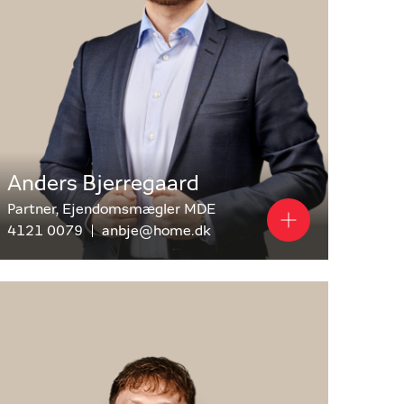
Anders Bjerregaard
Partner, Ejendomsmægler MDE
4121 0079
anbje@home.dk