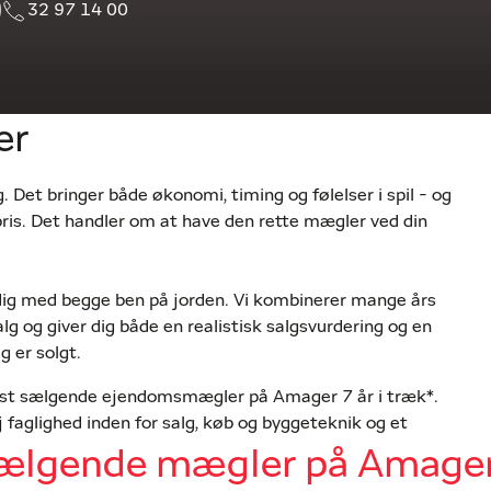
32 97 14 00
er
g. Det bringer både økonomi, timing og følelser i spil - og
is. Det handler om at have den rette mægler ved din
ig med begge ben på jorden. Vi kombinerer mange års
lg og giver dig både en realistisk salgsvurdering og en
g er solgt.
mest sælgende ejendomsmægler på Amager 7 år i træk*.
 faglighed inden for salg, køb og byggeteknik og et
rke resultater og et højt serviceniveau - hver gang.
sælgende mægler på Amage
ge oplevelse, når du sælger din bolig gennem os, og vi