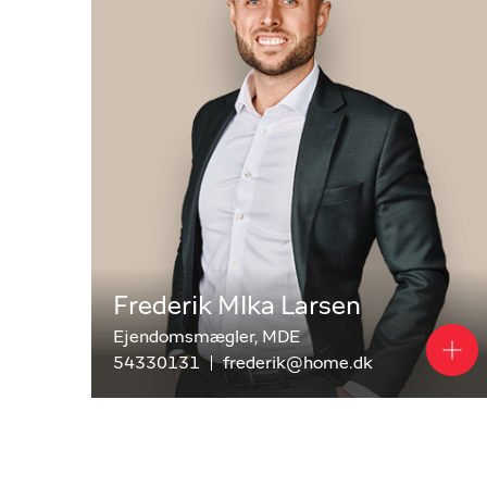
gennem boligmarkedet. Amager byder på et stort o
overblik over mange informationer og dokumenter,
bolig dukker op. Det gælder langt fra kun første
Hos home Amager møder du ejendomsmæglere med e
bolighandel, der kender forskel på kvartererne og d
fra første boligsøgning til den endelige købsaftal
find i fællesskab med vores ejendomsmæglere pr
Måske den bedste ej
Amager?
Frederik Mlka Larsen
Ejendomsmægler, MDE
Vi bestræber os hver dag på at være den bedste 
54330131
frederik@home.dk
selv: områdets bedste salgsresultater 7 år i træk
til at bestille en gratis og uforpligtende salgsvurd
Ring til os på
32 97 14 00
, eller kig forbi vores f
til en uforpligtende snak om køb og salg af bolig 