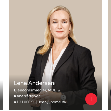
.25, 14.01.24, 14.01.23, 14.01.22, 14.01.21, 14.01.20 -
ngne 12 måneder.
Lene Andersen
Ejendomsmægler, MDE &
Køberrådgiver
41210019
lean@home.dk