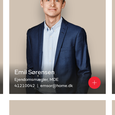
g varieret udvalg af boliger - og boligkøb kræver
 jura, økonomi og hurtige beslutninger, når den rette
gangskøbere.
t højt fagligt niveau og bred erfaring inden for
e boligtyper, der handles her. Vi giver dig ærlig sparring
e er på plads. Kom ind i vores forretning på Kastrupvej, og
æcis den bolig, du drømmer om.
endomsmægler på
Emil Sørensen
Ejendomsmægler, MDE
ejendomsmægler på Amager - og tallene taler for sig
41210042
emsor@home.dk
*. Overvejer du at sælge din bolig, er du altid velkommen
ering.
orretning på
Kastrupvej 89, 2300 København S
. Vi står klar
- og alt derimellem.