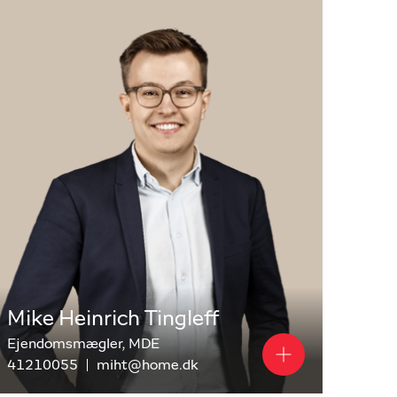
Mike Heinrich Tingleff
Ejendomsmægler, MDE
41210055
miht@home.dk