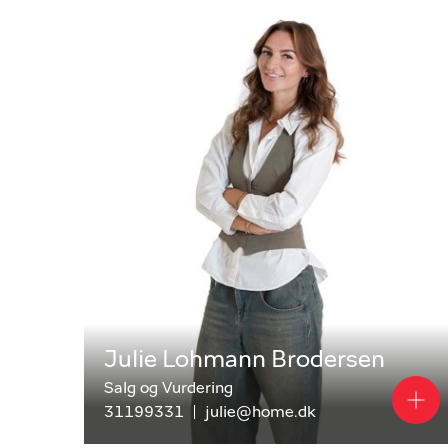
*Kilde: boligsiden.dk - tal pr. 14.01.2026, 14.01
solgte boliger i alt i postnummer 2300 de forga
Julie Lohmann Brodersen
Salg og Vurdering
31199331
julie@home.dk