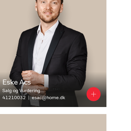
Eske Acs
Salg og Vurdering
41210032
esac@home.dk