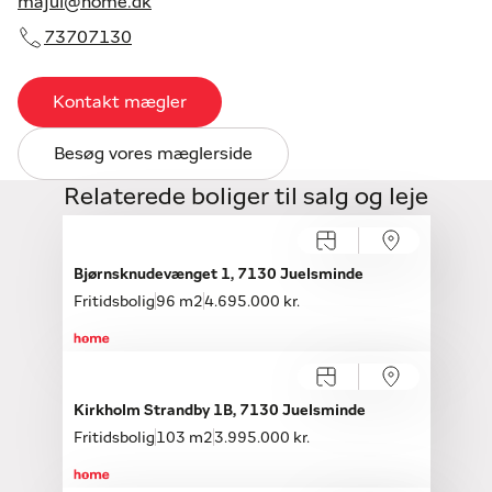
majul@home.dk
73707130
Kontakt mægler
Besøg vores mæglerside
Relaterede boliger til salg og leje
Åbent hus med tilmelding
Søndag 16.08, kl. 10.00-12.00
Bjørnsknudevænget 1, 7130 Juelsminde
Fritidsbolig
96 m2
4.695.000 kr.
Åbent hus med tilmelding
Søndag 09.08, kl. 13.30-15.30
Kirkholm Strandby 1B, 7130 Juelsminde
Fritidsbolig
103 m2
3.995.000 kr.