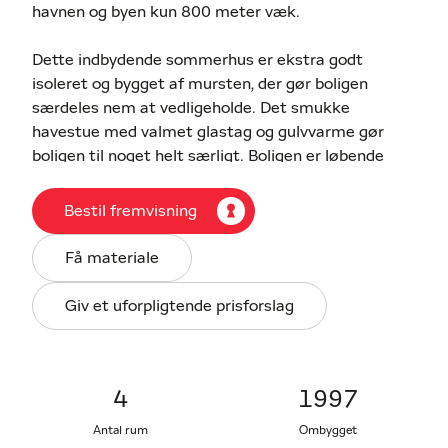
havnen og byen kun 800 meter væk.
Dette indbydende sommerhus er ekstra godt
isoleret og bygget af mursten, der gør boligen
særdeles nem at vedligeholde. Det smukke
havestue med valmet glastag og gulvvarme gør
boligen til noget helt særligt. Boligen er løbende
vedligeholdt og fået skiftet tag, undertag og de
fleste vinduer i 2005/2023. Der er gulvvarme i det
Bestil fremvisning
meste af boligen og der er installeret varmepumper
for et bedre indeklima og lavere energiforbrug.
Få materiale
Grunden er anlagt med nogle gode store nye
Giv et uforpligtende prisforslag
træterrasser –den ene med udendørs pejs, således
man får masser af sol hele dagen lang og kan nyde
aftentimerne i hyggens tegn.
4
1997
Udlejningspotentiale for 30 uger kr. 109.700,-
Antal rum
Ombygget