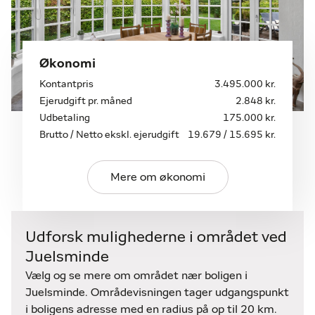
det hele OG der er kun 25 min kørsel til
motorvejen.
Økonomi
Kontantpris
3.495.000 kr.
Ejerudgift pr. måned
2.848 kr.
Udbetaling
175.000 kr.
Brutto / Netto ekskl. ejerudgift
19.679 / 15.695 kr.
Mere om økonomi
Udforsk mulighederne i området ved
Juelsminde
Vælg og se mere om området nær boligen i
Juelsminde. Områdevisningen tager udgangspunkt
i boligens adresse med en radius på op til 20 km.