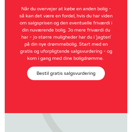
Når du overvejer at købe en anden bolig -
så kan det være en fordel, hvis du har viden
om salgsprisen og den eventuelle friværdi i
din nuværende bolig. Jo mere friværdi du
har - jo større muligheder har du i 'jagten'
på din nye drømmebolig. Start med en
gratis og uforpligtende salgsvurdering - og
kom i gang med dine boligdrømme.
Bestil gratis salgsvurdering