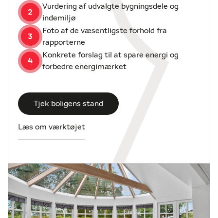
samt en dejlig lys entre med klinker. Til boligen
Vurdering af udvalgte bygningsdele og
2
hører en stor dobbelt garage på 45m2 med nyt
indemiljø
metaltag samt et mindre skur.
Foto af de væsentligste forhold fra
3
rapporterne
Området:
Konkrete forslag til at spare energi og
Strandparkens sommerhuse er kendt som de bedst
4
forbedre energimærket
beliggende fritidsgrunde i Juelsminde område, idet
man på få min. er nede ved stranden, det hyggelige
havnemiljø og byen via stisystem langs vandet.
Tjek boligens stand
Samtidig er der kort afstand til indkøb,
naturlegeparken og den spændende 18-hullers
Læs om værktøjet
golfbane.
Juelsminde er kendetegnet ved den maritime havn,
de børnevenlige strande og den hyggelige bymidte
med flere spændende forretninger, gode
indkøbsmuligheder, spisesteder og attraktioner.
Juelsminde ligger meget naturskønt, og hvad enten
du er til lystfiskeri, MTB, løbeture, golf, tennis eller
en flot gåtur i skoven eller langs vandet, så har byen