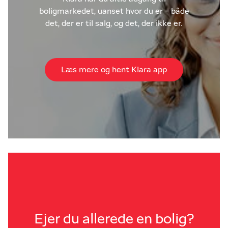
boligmarkedet, uanset hvor du er - både
det, der er til salg, og det, der ikke er.
Læs mere og hent Klara app
Ejer du allerede en bolig?