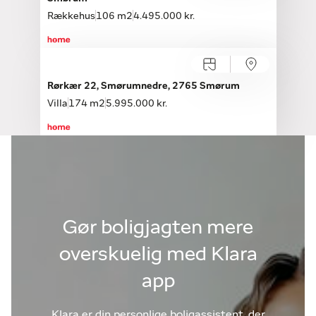
Rækkehus
106 m2
4.495.000 kr.
Rørkær 22, Smørumnedre, 2765 Smørum
Villa
174 m2
5.995.000 kr.
Gør boligjagten mere
overskuelig med Klara
app
Klara er din personlige boligassistent, der