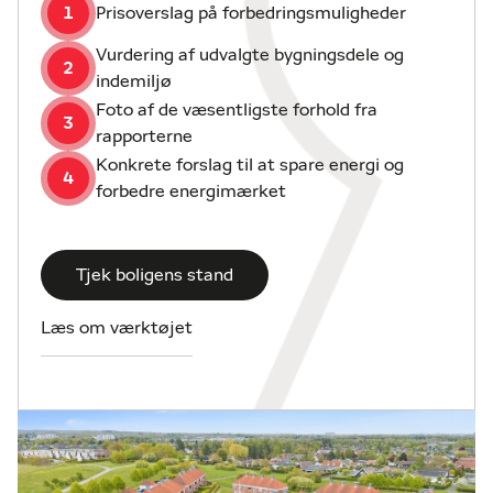
Centret.
1
Prisoverslag på forbedringsmuligheder
Vurdering af udvalgte bygningsdele og
2
indemiljø
Foto af de væsentligste forhold fra
3
rapporterne
Konkrete forslag til at spare energi og
4
forbedre energimærket
Tjek boligens stand
Læs om værktøjet