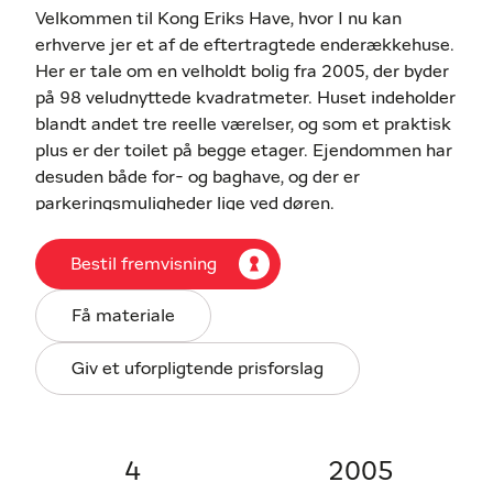
Velkommen til Kong Eriks Have, hvor I nu kan
erhverve jer et af de eftertragtede enderækkehuse.
Her er tale om en velholdt bolig fra 2005, der byder
på 98 veludnyttede kvadratmeter. Huset indeholder
blandt andet tre reelle værelser, og som et praktisk
plus er der toilet på begge etager. Ejendommen har
desuden både for- og baghave, og der er
parkeringsmuligheder lige ved døren.
Indenfor fremtræder boligen med gulve i
henholdsvis fliser og stavparket, og hele hjemmet
Bestil fremvisning
har gulvvarme. Stueplanet er indrettet med fokus
på de sociale stunder – med køkken-alrum og stue
Få materiale
i ét. Det integrerede opholdsmiljø får et behageligt
lysindfald fra flere verdenshjørner, og i stuen leder
Giv et uforpligtende prisforslag
to terrassedøre ud til baghaven. Det rummelige,
hvide køkken er fra HTH, og det har gode
arbejdsflader og alt i hårde hvidevarer.
Etagen afrundes af et gæstetoilet med vaskesøjle,
4
2005