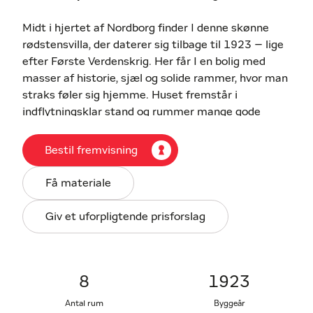
Midt i hjertet af Nordborg finder I denne skønne
rødstensvilla, der daterer sig tilbage til 1923 – lige
efter Første Verdenskrig. Her får I en bolig med
masser af historie, sjæl og solide rammer, hvor man
straks føler sig hjemme. Huset fremstår i
indflytningsklar stand og rummer mange gode
kvadratmeter, der giver plads til både familie og
gæster.
Bestil fremvisning
Beliggenheden er central med kort afstand til alt
Få materiale
det, der gør hverdagen nem og hyggelig.
I Nordborg finder I både skole, daginstitutioner,
Giv et uforpligtende prisforslag
indkøbsmuligheder og den charmerende gågade
med butikker og små værtshuse. Byen er desuden
kendt for den store Nordals Musikfestival, der hvert
år i juni samler både lokale og tilrejsende.
8
1923
Herudover byder området på naturskønne
Antal rum
Byggeår