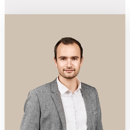
små kroge og god plads til leg og afslapning.
Her er en helt særlig atmosfære, hvor man nemt
kan forestille sig hyggelige
sommeraftener.Derudover får I både et skur og et
godt værksted – perfekt til jer, der holder af at
nørkle med småprojekter.
Alt i alt får I her en charmerende og velholdt villa
med masser af sjæl og plads.