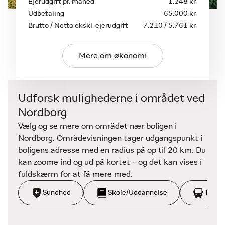
Ejerudgift pr. måned
1.248 kr.
køkkenet hører desuden et praktisk spisekammer
Udbetaling
65.000 kr.
med god plads til opbevaring af konserves og
Brutto / Netto ekskl. ejerudgift
7.210 / 5.761 kr.
køkkenmaskiner.
I stueplanen finder I også en hyggelig udestue, som
sælger især har nydt til afslapning og ro.
Mere om økonomi
Derudover er der tre værelser – to af dem i
forlængelse af hinanden – samt et funktionelt
bryggers, der samtidig fungerer som
Udforsk mulighederne i området ved
dagligdagsindgang. Det store badeværelse,
Nordborg
ligeledes med gulvvarme, ligger i forbindelse med
hallen og fremstår pænt og velholdt.
Vælg og se mere om området nær boligen i
Nordborg. Områdevisningen tager udgangspunkt i
På førstesalen venter yderligere tre gode værelser
boligens adresse med en radius på op til 20 km. Du
og endnu et badeværelse, så her er fine forhold for
kan zoome ind og ud på kortet - og det kan vises i
den store familie. Desuden findes et stort,
fuldskærm for at få mere med.
uudnyttet loftsrum, der i dag anvendes til
Sundhed
Skole/Uddannelse
Trans
opbevaring (ikke godkendt til beboelse).
Udendørs venter en skøn have med grønne buske,