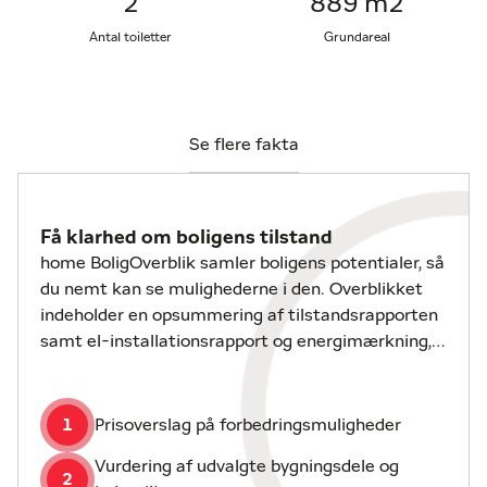
2
889 m2
byder på funktionalitet, rummelighed og et flot
arkitektonisk præg.
Antal toiletter
Grundareal
Ejendommen ligger smukt på grunden med en
præsentabel indkørsel og en velplejet forhave med
frugttræer, hæk og blomster. I baghaven venter et
Se flere fakta
helt privat og solrigt frirum – her kan man nyde
solen fra morgen til aften på flere terrasser,
herunder en overdækket terrasse mod syd og en
Få klarhed om boligens tilstand
hyggelig morgenterrasse mod øst. Haven er lukket
home BoligOverblik samler boligens potentialer, så
og ugenert, og det smukke tempeltræ (Ginkgo
du nemt kan se mulighederne i den. Overblikket
Biloba) sætter prikken over i’et som et dekorativt
indeholder en opsummering af tilstandsrapporten
og karakterfuldt element i det grønne miljø. Der er
samt el-installationsrapport og energimærkning,
desuden mulighed for parkering både i indkørslen
hvis disse er udarbejdet.
ved H.P Hanssens Vej og ved garagen, som har
adgang fra Borgmester Andersens Vej.
1
Prisoverslag på forbedringsmuligheder
Indenfor mødes man af en stor og lys entre, som
Vurdering af udvalgte bygningsdele og
2
fungerer som husets naturlige fordelingspunkt.