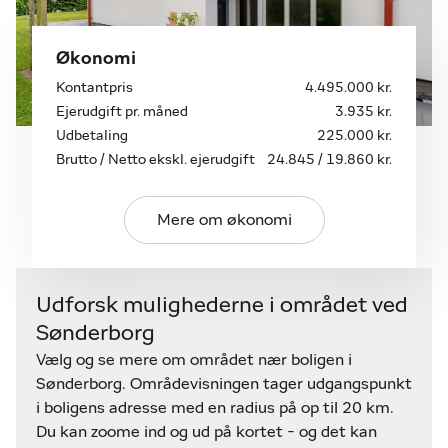
der i dag er indrettet som aktivitetsrum med bar,
bibliotek og poolbord – et helt særligt rum, der
indbyder til samvær og afslapning. Heroppe er
Økonomi
atmosfæren hyggelig og lidt eksklusiv, med
Kontantpris
4.495.000 kr.
skråvægge, indbyggede reoler og et stemningsfuldt
Ejerudgift pr. måned
3.935 kr.
kig ned over stuen. Arealet er ikke godkendt til
Udbetaling
225.000 kr.
beboelse, og tæller således ikke med i det samlede
Brutto / Netto ekskl. ejerudgift
24.845 / 19.860 kr.
boligareal på 203 m2.
Værelsesafdelingen byder på tre gode værelser
Mere om økonomi
samt et soveværelse, og her er desuden et lyst
badeværelse med bruseniche. Den praktiske
indretning gør det oplagt som familievilla. I
Udforsk mulighederne i området ved
forbindelse med bryggerset ligger et ekstra rum,
Sønderborg
hvor der er mulighed for at etablere et ekstra
Vælg og se mere om området nær boligen i
badeværelse, hvis man ønsker det.
Sønderborg. Områdevisningen tager udgangspunkt
i boligens adresse med en radius på op til 20 km.
Alt i alt er dette en villa, der på én gang tilbyder
Du kan zoome ind og ud på kortet - og det kan
masser af plads, et flot arkitektonisk udtryk og en