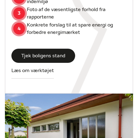
indemiljø
Herfra er der adgang til både opholdsområder,
Foto af de væsentligste forhold fra
3
værelsesafdeling, bryggers og gæstetoilet. Den
rapporterne
rummelige entre skaber en flot velkomst og giver
Konkrete forslag til at spare energi og
et godt førstehåndsindtryk af boligens stil og
4
forbedre energimærket
proportioner.
Køkkenet er et lyst og indbydende spisekøkken
Tjek boligens stand
med god arbejdsplads og masser af skabsplads. De
nymalede fronter giver et moderne udtryk, og her er
Læs om værktøjet
nem adgang til husets hjerte – den store opholds-
og spisestue. Stuen imponerer med sin loftshøjde,
da loftet er ført helt til kip, hvilket sammen med de
store syd- og vestvendte vinduespartier giver et
fantastisk lysindfald og en følelse af rummelighed.
Her er plads til både store middagsselskaber og
afslappet familietid, og en brændeovn bidrager med
hygge og varme, når årstiden kalder på det.
Fra stuen fører en trappe op til et stort ”loftrum”,