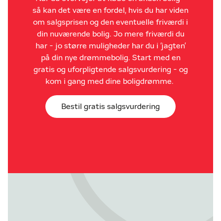
så kan det være en fordel, hvis du har viden
om salgsprisen og den eventuelle friværdi i
din nuværende bolig. Jo mere friværdi du
har - jo større muligheder har du i 'jagten'
på din nye drømmebolig. Start med en
gratis og uforpligtende salgsvurdering - og
kom i gang med dine boligdrømme.
Bestil gratis salgsvurdering