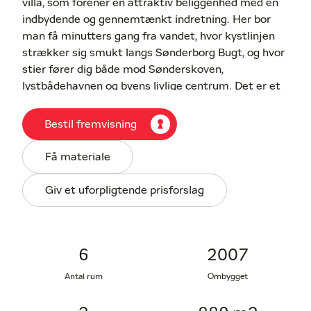
villa, som forener en attraktiv beliggenhed med en
indbydende og gennemtænkt indretning. Her bor
man få minutters gang fra vandet, hvor kystlinjen
strækker sig smukt langs Sønderborg Bugt, og hvor
stier fører dig både mod Sønderskoven,
lystbådehavnen og byens livlige centrum. Det er et
område, som i mange år har været blandt byens
mest eftertragtede – og det er ikke svært at forstå
Bestil fremvisning
hvorfor. Natur, byliv og et aktivt udeliv mødes i
perfekt balance lige uden for døren.
Få materiale
Villaen er oprindeligt opført i 1963, men står i dag
Giv et uforpligtende prisforslag
som et moderne og harmonisk hjem, der tydeligt
bærer præg af løbende forbedringer og kærlighed til
detaljen. I 2006 blev boligen udvidet med en større
tilbygning, og tidligere er facaden blevet
6
2007
efterisoleret og moderniseret, så udtrykket nu
Antal rum
Ombygget
fremstår både nutidigt og indbydende. Resultatet
er en bolig, der har bevaret sin sjæl, men samtidig