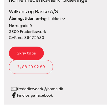
home Frederiksværk-Skævinge
Wilkens og Basso A/S
Åbningstider
Lørdag: Lukket
Nørregade 9
3300 Frederiksværk
CVR nr.: 36472480
Skriv til os
88 20 92 80
frederiksvaerk@home.dk
Find os på facebook