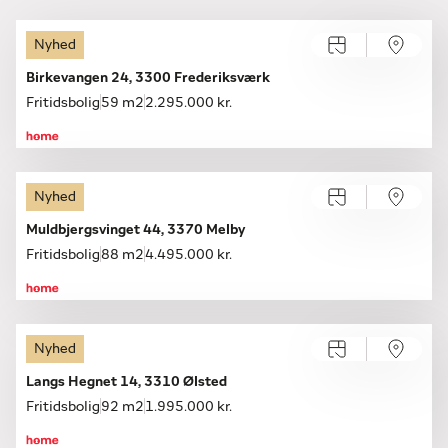
Nyhed
Åbent hus med tilmelding
Søndag 16.08, kl. 10.00-16.00
Birkevangen 24, 3300 Frederiksværk
Fritidsbolig
59 m2
2.295.000 kr.
Nyhed
Åbent hus med tilmelding
Søndag 09.08, kl. 13.30-14.00
Muldbjergsvinget 44, 3370 Melby
Fritidsbolig
88 m2
4.495.000 kr.
Nyhed
Åbent hus med tilmelding
Søndag 09.08, kl. 10.00-16.30
Langs Hegnet 14, 3310 Ølsted
Fritidsbolig
92 m2
1.995.000 kr.