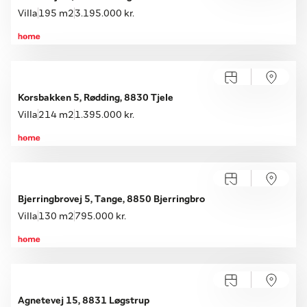
Villa
195 m2
3.195.000 kr.
Korsbakken 5, Rødding, 8830 Tjele
Villa
214 m2
1.395.000 kr.
Åbent hus med tilmelding
Lørdag 22.08, kl. 10.00-14.00
Bjerringbrovej 5, Tange, 8850 Bjerringbro
Villa
130 m2
795.000 kr.
Agnetevej 15, 8831 Løgstrup