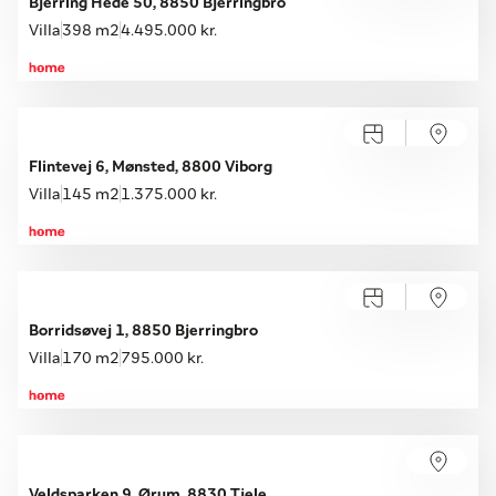
Bjerring Hede 50, 8850 Bjerringbro
Villa
398 m2
4.495.000 kr.
Flintevej 6, Mønsted, 8800 Viborg
Villa
145 m2
1.375.000 kr.
Åbent hus med tilmelding
Lørdag 22.08, kl. 10.00-14.00
Borridsøvej 1, 8850 Bjerringbro
Villa
170 m2
795.000 kr.
Veldsparken 9, Ørum, 8830 Tjele