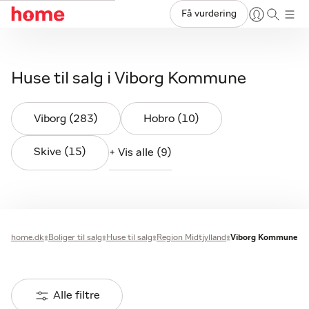
Få vurdering
Huse til salg i Viborg Kommune
Viborg (283)
Hobro (10)
Skive (15)
+ Vis alle (9)
home.dk
Boliger til salg
Huse til salg
Region Midtjylland
Viborg Kommune
Alle filtre