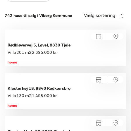
Vælg sortering
742 huse til salg i Viborg Kommune
Rødkløvervej 5, Løvel, 8830 Tjele
Villa
201 m2
2.695.000 kr.
Åbent hus med tilmelding
Lørdag 15.08, kl. 10.00-14.00
Klosterhøj 18, 8840 Rødkærsbro
Villa
130 m2
1.495.000 kr.