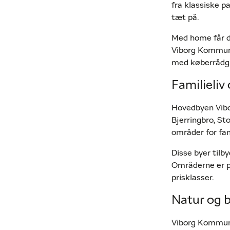
fra klassiske pa
tæt på.
Med home får d
Viborg Kommune 
med køberrådgiv
Familieliv
Hovedbyen Vibor
Bjerringbro, St
områder for fam
Disse byer tilby
Områderne er po
prisklasser.
Natur og 
Viborg Kommune