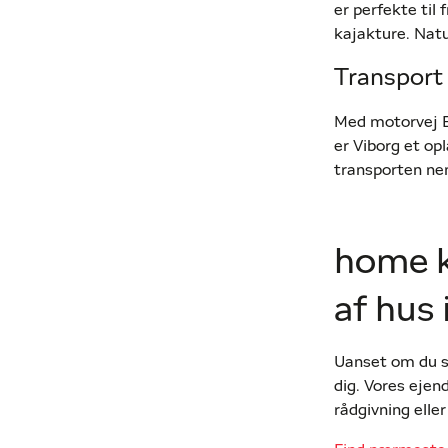
er perfekte til
kajakture. Natu
Transport
Med motorvej E
er Viborg et op
transporten ne
home k
af hus
Uanset om du sk
dig. Vores eje
rådgivning eller