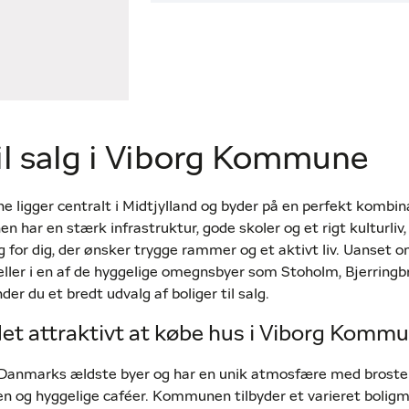
il salg i Viborg Kommune
ligger centralt i Midtjylland og byder på en perfekt kombina
 har en stærk infrastruktur, gode skoler og et rigt kulturliv,
alg for dig, der ønsker trygge rammer og et aktivt liv. Uanset 
 eller i en af de hyggelige omegnsbyer som Stoholm, Bjerringbr
er du et bredt udvalg af boliger til salg.
det attraktivt at købe hus i Viborg Komm
f Danmarks ældste byer og har en unik atmosfære med brost
en og hyggelige caféer. Kommunen tilbyder et varieret bolig