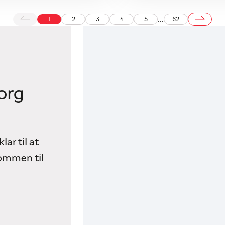
...
1
2
3
4
5
62
org
lar til at
kommen til