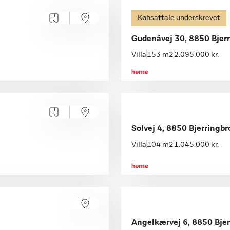
Købsaftale underskrevet
Gudenåvej 30, 8850 Bjer
Villa
153 m2
2.095.000 kr.
Solvej 4, 8850 Bjerringbr
Villa
104 m2
1.045.000 kr.
Åbent hus med tilmelding
Lørdag 22.08, kl. 10.00-14.00
Angelkærvej 6, 8850 Bjer