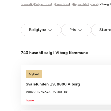
home.dk
Boliger til salg
Huse til salg
Region Midtjylland
Viborg
Boligtype
Pris
Størr
743 huse til salg i Viborg Kommune
Nyhed
Svalelunden 19, 8800 Viborg
Villa
206 m2
4.995.000 kr.