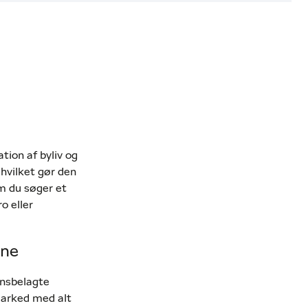
tion af byliv og
 hvilket gør den
om du søger et
o eller
une
ensbelagte
marked med alt