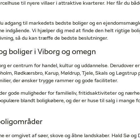
rcelhuse til nyere villaer i attraktive kvarterer. Her får du båd
u adgang til markedets bedste boliger og en ejendomsmægle
indgående. Vi hjælper dig med at finde den helt rigtige bolig
ning, så du kan træffe de bedste beslutninger.
 og boliger i Viborg og omegn
g er centrum for handel, kultur og uddannelse. Derudover e
oholm, Rødkærsbro, Karup, Møldrup, Tjele, Skals og Løgstrup
ilier, der ønsker trygge rammer og gode faciliteter.
der gode muligheder for familieliv, fritidsaktiviteter og nærhed
pulære blandt boligkøbere, og der er huse til salg i mange fo
boligområder
 er omgivet af søer, skove og åbne landskaber. Hald Sø og 