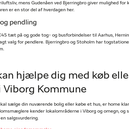
 friluftsliv, mens Gudenåen ved Bjerringbro giver mulighed for
ren er en stor del af hverdagen her.
 og pendling
45 tæt på og gode tog- og busforbindelser til Aarhus, Herni
lagt valg for pendlere. Bjerringbro og Stoholm har togstationer
m.
an hjælpe dig med køb elle
 i Viborg Kommune
al sælge din nuværende bolig eller købe et hus, er home klar 
ndomsmæglere kender lokalområderne i Viborg og omegn, og s
 en salgsvurdering.