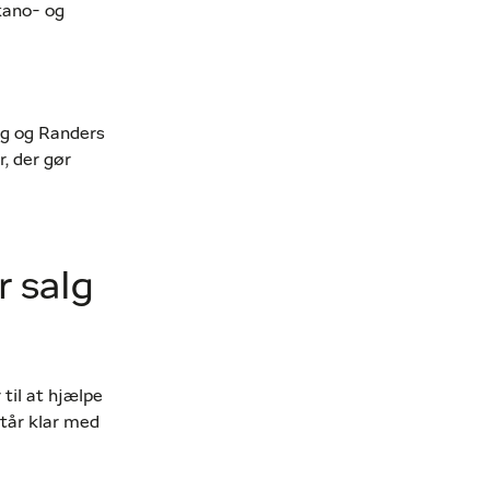
 kano- og
ng og Randers
, der gør
r salg
til at hjælpe
tår klar med