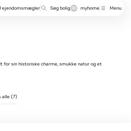
d ejendomsmægler
Søg bolig
myhome
Menu
dt for sin historiske charme, smukke natur og et
s alle (7)