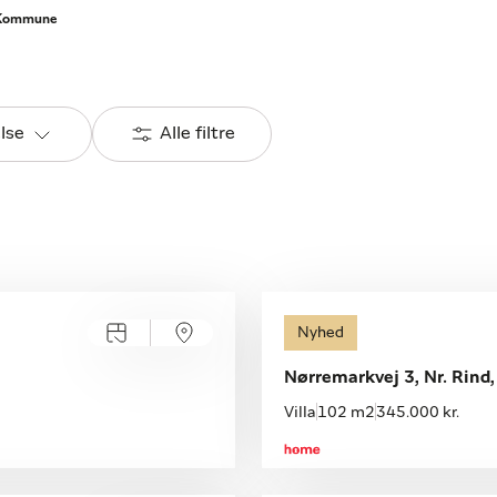
 Kommune
else
Alle filtre
Nyhed
Nørremarkvej 3, Nr. Rind
Villa
102 m2
345.000 kr.