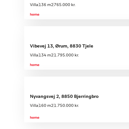
Villa
136 m2
765.000 kr.
Åbent hus med tilmelding
Lørdag 15.08, kl. 10.00-12.00
Vibevej 13, Ørum, 8830 Tjele
Villa
134 m2
1.795.000 kr.
Nyvangsvej 2, 8850 Bjerringbro
Villa
160 m2
1.750.000 kr.