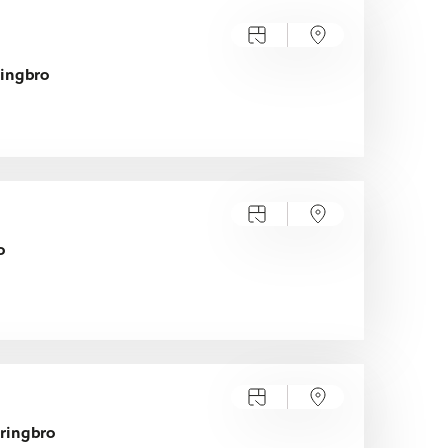
ringbro
o
ringbro