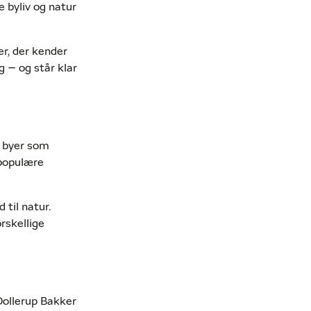
e byliv og natur
r, der kender
 – og står klar
r byer som
 populære
 til natur.
rskellige
Dollerup Bakker