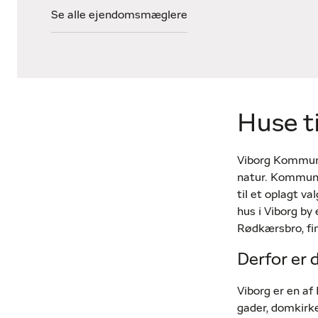
Se alle ejendomsmæglere
Huse t
Viborg Kommune 
natur. Kommunen
til et oplagt v
hus i Viborg by
Rødkærsbro, find
Derfor er 
Viborg er en a
gader, domkirk