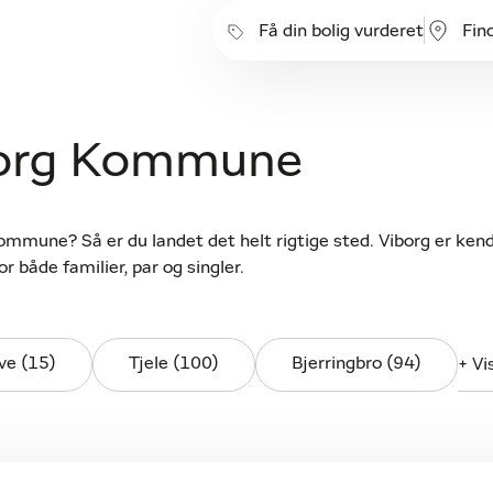
Få din bolig vurderet
Fin
iborg Kommune
ommune? Så er du landet det helt rigtige sted. Viborg er ken
r både familier, par og singler.
ve (15)
Tjele (100)
Bjerringbro (94)
+ Vi