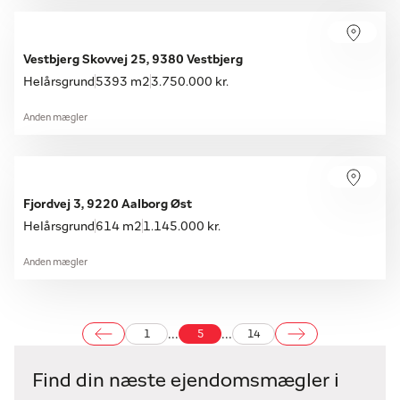
Vestbjerg Skovvej 25, 9380 Vestbjerg
Helårsgrund
5393 m2
3.750.000 kr.
Anden mægler
Fjordvej 3, 9220 Aalborg Øst
Helårsgrund
614 m2
1.145.000 kr.
Anden mægler
...
...
1
5
14
Find din næste ejendomsmægler i