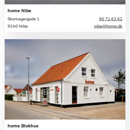
home Nibe
Skomagergade 1
96 71 62 62
9240 Nibe
nibe@home.dk
home Blokhus