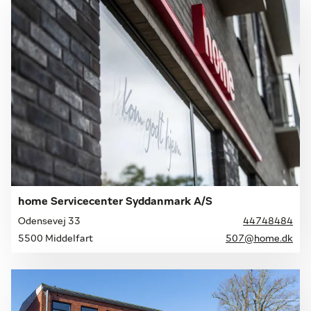
home Servicecenter Syddanmark A/S
Odensevej 33
44748484
5500 Middelfart
507@home.dk