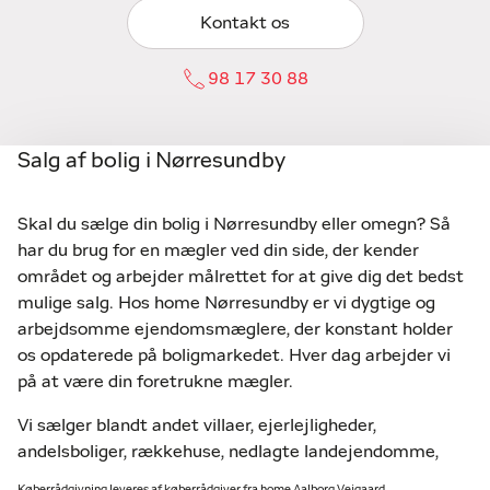
Kontakt os
98 17 30 88
Salg af bolig i Nørresundby
Skal du sælge din bolig i Nørresundby eller omegn? Så
har du brug for en mægler ved din side, der kender
området og arbejder målrettet for at give dig det bedst
mulige salg. Hos home Nørresundby er vi dygtige og
arbejdsomme ejendomsmæglere, der konstant holder
os opdaterede på boligmarkedet. Hver dag arbejder vi
på at være din foretrukne mægler.
Vi sælger blandt andet villaer, ejerlejligheder,
andelsboliger, rækkehuse, nedlagte landejendomme,
helårsgrunde og fritidsgrunde i hele oplandet:
Køberrådgivning leveres af køberrådgiver fra home Aalborg Vejgaard