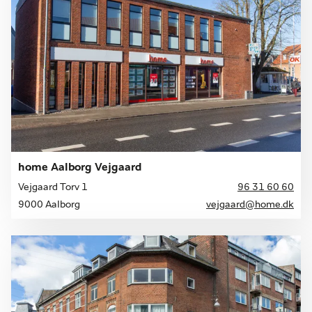
home Aalborg Vejgaard
Vejgaard Torv 1
96 31 60 60
9000 Aalborg
vejgaard@home.dk