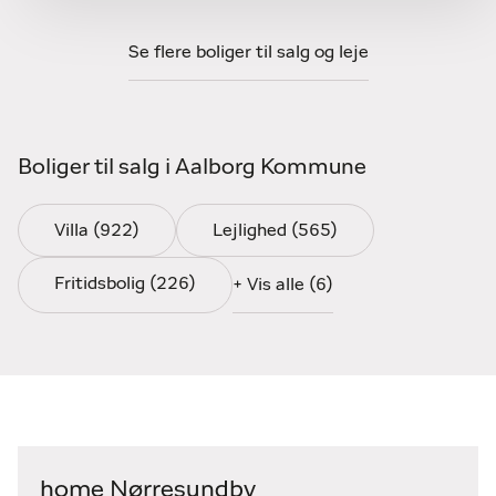
Kontakt den måske bedste
Se flere boliger til salg og leje
ejendomsmægler i Nørresundby
Kig forbi vores forretning på Skrågade 5 i Nørresundby
og se vores boligudstilling. Du kan også ringe på
98 17
Boliger til salg i Aalborg Kommune
30 88
eller skrive til os på
noerresundby@home.dk
. Vi
er klar til en uforpligtende snak om salg, køb eller alt
Villa (922)
Lejlighed (565)
derimellem.
Fritidsbolig (226)
+ Vis alle (6)
home Nørresundby