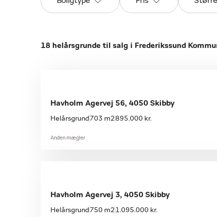
Boligtype
Pris
Størr
18 helårsgrunde til salg i Frederikssund Komm
Havholm Agervej 56, 4050 Skibby
Helårsgrund
703 m2
895.000 kr.
Anden mægler
Havholm Agervej 3, 4050 Skibby
Helårsgrund
750 m2
1.095.000 kr.