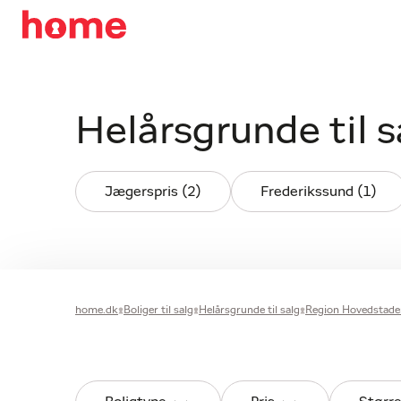
Helårsgrunde til 
Jægerspris (2)
Frederikssund (1)
home.dk
Boliger til salg
Helårsgrunde til salg
Region Hovedstade