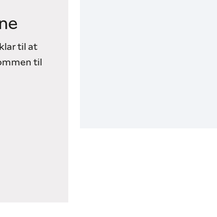
ne
lar til at
kommen til