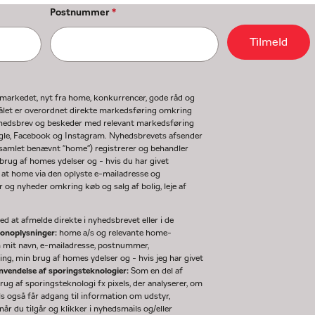
Postnummer
*
Tilmeld
gmarkedet, nyt fra home, konkurrencer, gode råd og
ormålet er overordnet direkte markedsføring omkring
nyhedsbrev og beskeder med relevant markedsføring
ogle, Facebook og Instagram. Nyhedsbrevets afsender
(samlet benævnt "home") registrerer og behandler
rug af homes ydelser og - hvis du har givet
 at home via den oplyste e-mailadresse og
og nyheder omkring køb og salg af bolig, leje af
d at afmelde direkte i nyhedsbrevet eller i de
sonoplysninger:
home a/s og relevante home-
m mit navn, e-mailadresse, postnummer,
ng, min brug af homes ydelser og - hvis jeg har givet
nvendelse af sporingsteknologier:
Som en del af
g af sporingsteknologi fx pixels, der analyserer, om
ls også får adgang til information om udstyr,
år du tilgår og klikker i nyhedsmails og/eller