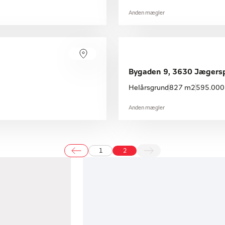
Anden mægler
Bygaden 9, 3630 Jægersp
Helårsgrund
827 m2
595.000 
Anden mægler
1
2