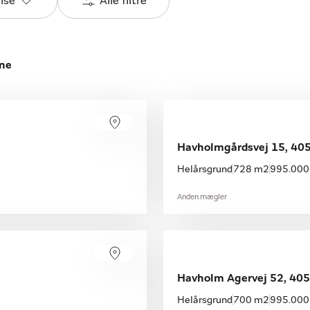
else
Alle filtre
une
Havholmgårdsvej 15, 405
Helårsgrund
728 m2
995.000 
Anden mægler
Havholm Agervej 52, 405
Helårsgrund
700 m2
995.000 