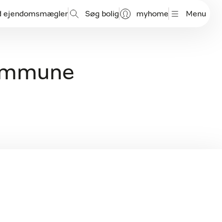
d ejendomsmægler
Søg bolig
myhome
Menu
 Kommune