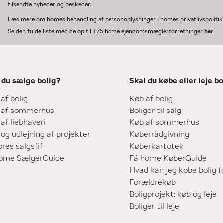
tilsendte nyheder og beskeder.
Læs mere om homes behandling af personoplysninger i homes privatlivspoliti
Se den fulde liste med de op til 175 home ejendomsmæglerforretninger
her
 du sælge bolig?
Skal du købe eller leje bo
 af bolig
Køb af bolig
 af sommerhus
Boliger til salg
 af liebhaveri
Køb af sommerhus
 og udlejning af projekter
Køberrådgivning
ores salgsfif
Køberkartotek
home SælgerGuide
Få home KøberGuide
Hvad kan jeg købe bolig f
Forældrekøb
Boligprojekt: køb og leje
Boliger til leje