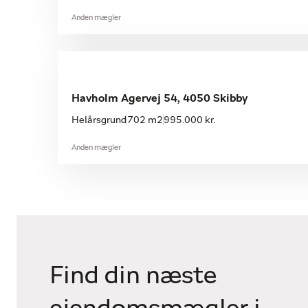
Anden mægler
Havholm Agervej 54, 4050 Skibby
Helårsgrund
702 m2
995.000 kr.
Anden mægler
Find din næste