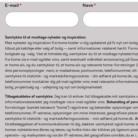
E-mail
*
Navn
*
Samtykke til at modtage nyheder og inspiration:
Med nyheder og inspiration fra home holder vi dig opdateret på fx nyt om boli
tilbud på køb/leje eller salg af bolig – samt informationer relateret hertil. F
boligkøb og -salg. Ved at tilmelde dig, samtykker du til at modtage nyheder/
fra home via e-mail og/eller sms, samt eventuelt målrettet annoncering på Go
er home a/s, og du samtykker til, at home a/s og relevante home-forretninger 
dine personoplysninger: navn, e-mailadresse, postnummer, telefonnummer, dit b
samtykke til statistik- og markedsføringscookies - din adfærd på home.dk, og
telefonnummer kontakter dig på mail og/eller sms med relevante informationer 
bolig, projektsalg og - udlejning og nyt om boligmarkedet.
Tilbagekaldelse af samtykke:
Jeg kan til enhver tid tilbagekalde mit samtykke ve
informationsbeskeder jeg modtager via e-mail og/eller sms.
Behandling af per
forretninger (samlet benævnt "home") registrerer og behandler oplysninger o
telefonnummer, IP-adresse, oplysninger om mine interesser, geografiske placeri
samtykke til statistik- og markedsføringscookies - min adfærd på home.dk.
A
tilrettelæggelsen af kommunikationen til dig, dækker samtykket også homes bru
homes nyhedsbreve åbnes og læses, og hvilke links der klikkes på, ligesom pixe
operativ- og mailsystem og via din IP-adresse, det geografiske område, du er i, n