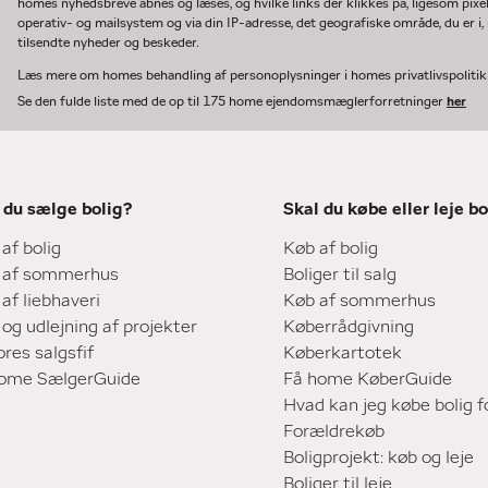
homes nyhedsbreve åbnes og læses, og hvilke links der klikkes på, ligesom pixe
operativ- og mailsystem og via din IP-adresse, det geografiske område, du er i, n
tilsendte nyheder og beskeder.
Læs mere om homes behandling af personoplysninger i homes privatlivspoliti
Se den fulde liste med de op til 175 home ejendomsmæglerforretninger
her
 du sælge bolig?
Skal du købe eller leje bo
 af bolig
Køb af bolig
 af sommerhus
Boliger til salg
 af liebhaveri
Køb af sommerhus
 og udlejning af projekter
Køberrådgivning
ores salgsfif
Køberkartotek
home SælgerGuide
Få home KøberGuide
Hvad kan jeg købe bolig f
Forældrekøb
Boligprojekt: køb og leje
Boliger til leje