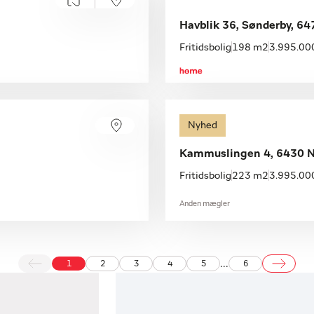
Havblik 36, Sønderby, 64
Fritidsbolig
198 m2
3.995.000
Nyhed
Kammuslingen 4, 6430 N
Fritidsbolig
223 m2
3.995.000
Anden mægler
...
1
2
3
4
5
6