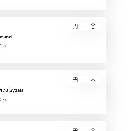
nsund
 kr.
470 Sydals
 kr.