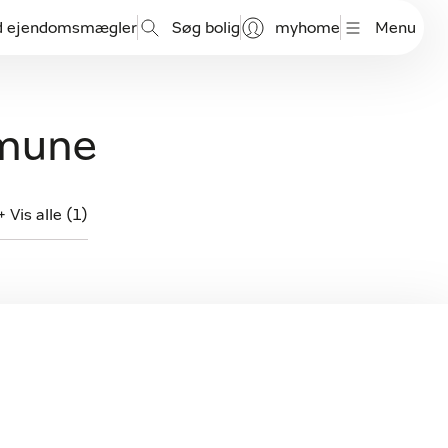
d ejendomsmægler
Søg bolig
myhome
Menu
mmune
+ Vis alle (1)