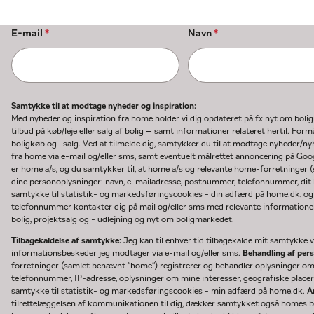
E-mail
*
Navn
*
Samtykke til at modtage nyheder og inspiration:
Med nyheder og inspiration fra home holder vi dig opdateret på fx nyt om boli
tilbud på køb/leje eller salg af bolig – samt informationer relateret hertil. F
boligkøb og -salg. Ved at tilmelde dig, samtykker du til at modtage nyheder/
fra home via e-mail og/eller sms, samt eventuelt målrettet annoncering på Go
er home a/s, og du samtykker til, at home a/s og relevante home-forretninger 
dine personoplysninger: navn, e-mailadresse, postnummer, telefonnummer, dit b
samtykke til statistik- og markedsføringscookies - din adfærd på home.dk, og
telefonnummer kontakter dig på mail og/eller sms med relevante informationer 
bolig, projektsalg og - udlejning og nyt om boligmarkedet.
Tilbagekaldelse af samtykke:
Jeg kan til enhver tid tilbagekalde mit samtykke ve
informationsbeskeder jeg modtager via e-mail og/eller sms.
Behandling af per
forretninger (samlet benævnt "home") registrerer og behandler oplysninger o
telefonnummer, IP-adresse, oplysninger om mine interesser, geografiske placeri
samtykke til statistik- og markedsføringscookies - min adfærd på home.dk.
A
tilrettelæggelsen af kommunikationen til dig, dækker samtykket også homes bru