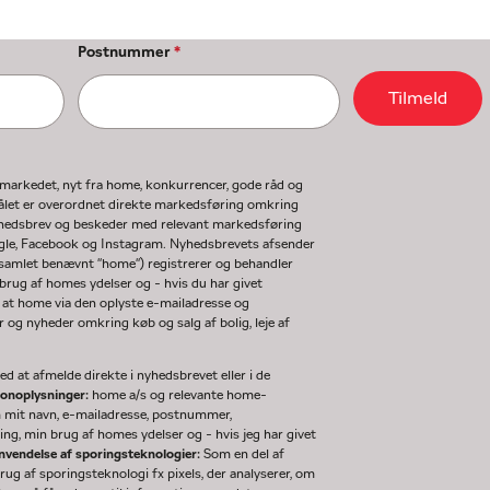
Postnummer
*
Tilmeld
gmarkedet, nyt fra home, konkurrencer, gode råd og
ormålet er overordnet direkte markedsføring omkring
nyhedsbrev og beskeder med relevant markedsføring
ogle, Facebook og Instagram. Nyhedsbrevets afsender
(samlet benævnt "home") registrerer og behandler
rug af homes ydelser og - hvis du har givet
 at home via den oplyste e-mailadresse og
og nyheder omkring køb og salg af bolig, leje af
d at afmelde direkte i nyhedsbrevet eller i de
sonoplysninger:
home a/s og relevante home-
m mit navn, e-mailadresse, postnummer,
ng, min brug af homes ydelser og - hvis jeg har givet
nvendelse af sporingsteknologier:
Som en del af
g af sporingsteknologi fx pixels, der analyserer, om