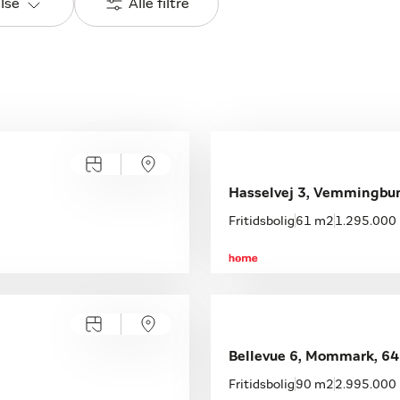
else
Alle filtre
Hasselvej 3, Vemmingbun
Fritidsbolig
61 m2
1.295.000 
Bellevue 6, Mommark, 64
Fritidsbolig
90 m2
2.995.000 