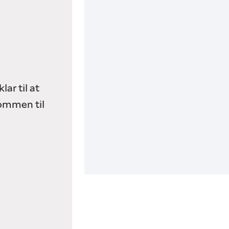
lar til at
kommen til