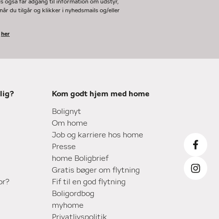
ls også får adgang til information om udstyr,
år du tilgår og klikker i nyhedsmails og/eller
k
her
lig?
Kom godt hjem med home
Bolignyt
Om home
Job og karriere hos home
Presse
home Boligbrief
Gratis bøger om flytning
or?
Fif til en god flytning
Boligordbog
myhome
Privatlivspolitik