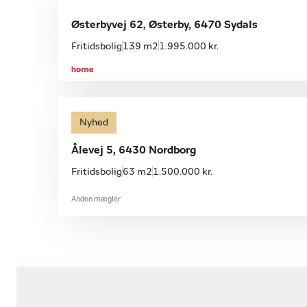
Østerbyvej 62, Østerby, 6470 Sydals
Fritidsbolig
139 m2
1.995.000 kr.
Nyhed
Ålevej 5, 6430 Nordborg
Fritidsbolig
63 m2
1.500.000 kr.
Anden mægler