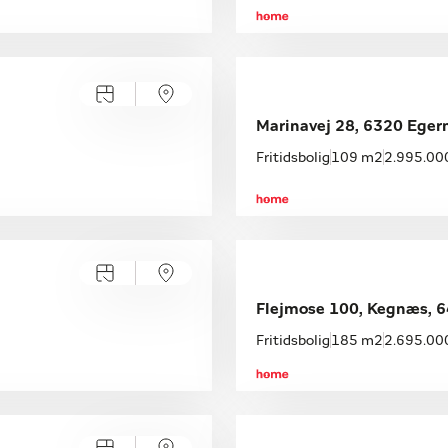
Marinavej 28, 6320 Eger
Fritidsbolig
109 m2
2.995.000
Flejmose 100, Kegnæs, 6
Fritidsbolig
185 m2
2.695.000