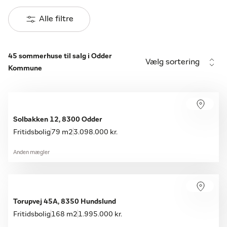
Alle filtre
45 sommerhuse til salg i Odder
Vælg sortering
Kommune
Solbakken 12, 8300 Odder
Fritidsbolig
79 m2
3.098.000 kr.
Anden mægler
Torupvej 45A, 8350 Hundslund
Fritidsbolig
168 m2
1.995.000 kr.