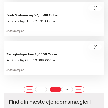
Pouli Nielsensvej 57, 8300 Odder
Fritidsbolig
81 m2
2.195.000 kr.
Anden mægler
Skovgårdsparken 1, 8300 Odder
Fritidsbolig
95 m2
2.398.000 kr.
Anden mægler
...
1
3
4
Find din næste ejendomsmægler i