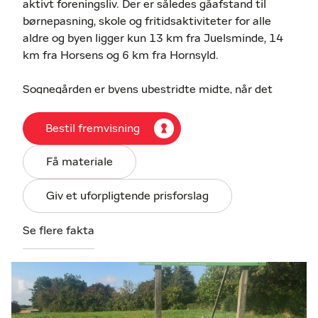
aktivt foreningsliv. Der er således gåafstand til
børnepasning, skole og fritidsaktiviteter for alle
aldre og byen ligger kun 13 km fra Juelsminde, 14
km fra Horsens og 6 km fra Hornsyld.
Sognegården er byens ubestridte midte, når det
gælder afholdelse af fester –bl.a. det årlige julebal,
fastelavns- og julefester samt private
Bestil fremvisning
arrangementer.
Få materiale
Rårup skole blev renoveret i 2010 og fremstår i dag
som en flot og moderniseret skole med alle
Giv et uforpligtende prisforslag
nødvendige faciliteter.
Se flere fakta
Rårup Hallen er centrum for aktiviteterne i Rårup
Gymnastik- og Idrætsforening, der har fodbold,
håndbold, badminton, tennis, bordtennis, gymnastik
og petanque på programmet.