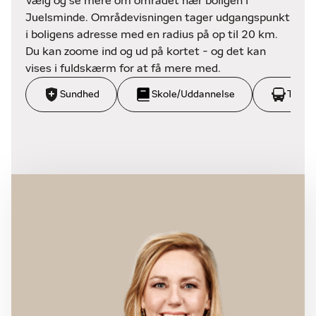
Vælg og se mere om området nær boligen i
Juelsminde. Områdevisningen tager udgangspunkt
i boligens adresse med en radius på op til 20 km.
Du kan zoome ind og ud på kortet - og det kan
vises i fuldskærm for at få mere med.
Sundhed
Skole/Uddannelse
Trans