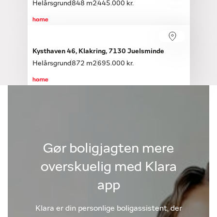
Helårsgrund
848 m2
445.000 kr.
Kysthaven 46, Klakring, 7130 Juelsminde
Helårsgrund
872 m2
695.000 kr.
Gør boligjagten mere
overskuelig med Klara
app
Klara er din personlige boligassistent, der