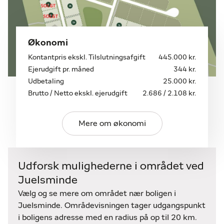
Grunden er beliggende i et delvis udbygget
villaområde, hvor børnene kan lege trygt. Naturen
er altid lige ved hånden, og der er kort gåafstand til
skov, skole og idrætsfaciliteter. Der er ligeledes kun
Økonomi
5 min til Juelsminde midtby og det attraktive
Kontantpris ekskl. Tilslutningsafgift
445.000 kr.
havnemiljø. I midtbyen kan du gøre dine
Ejerudgift pr. måned
344 kr.
dagligvareindkøb, gå på cafe/restaurant, shoppe,
Udbetaling
25.000 kr.
besøge naturlegepladsen og den smukke golfbane
Brutto / Netto ekskl. ejerudgift
2.686 / 2.108 kr.
m.v.
Juelsminde ligger super centralt på både land- og
Mere om økonomi
vandkortet. Man kan nå både Horsens og Vejle på
20 min, og man er på E45-motorvejen på samme
tid. Byen byder på en af Danmarks mest attraktive
Udforsk mulighederne i området ved
lystbådehavne - også kaldet "Mini-Skagen" med
Juelsminde
restauranter, fiskeforretning, ishus osv.
Vælg og se mere om området nær boligen i
Desuden tilbyder Juelsminde området blåt
Juelsminde. Områdevisningen tager udgangspunkt
badevandsflag ved de dejlige sandfyldte
i boligens adresse med en radius på op til 20 km.