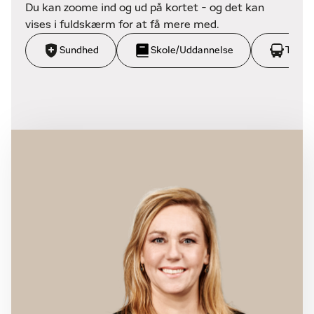
badestrande samt et hav af naturoplevelser som
Du kan zoome ind og ud på kortet - og det kan
f.eks. cykel - & vandreture i nærtliggende skove og
vises i fuldskærm for at få mere med.
bakker, dykning, paddel, tennis, kajakroning og
Sundhed
Skole/Uddannelse
Trans
selvfølgelig vinterbadningsklubben med sauna.
Kontakt home Juelsminde på tlf. 73 70 71 30 for
yderligere oplysninger.