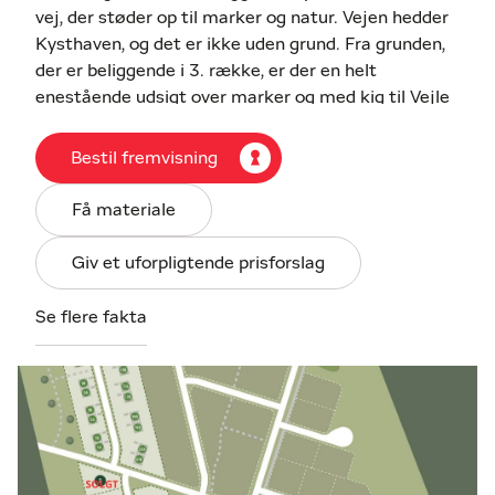
vej, der støder op til marker og natur. Vejen hedder
Kysthaven, og det er ikke uden grund. Fra grunden,
der er beliggende i 3. række, er der en helt
enestående udsigt over marker og med kig til Vejle
Fjord og Lillebælt - en fantastisk kulisse, der sætter
en smuk maritim stemning på hverdagen.
Bestil fremvisning
Det er muligt at bygge i 2 plan (8,5 meter) på denne
Få materiale
fantastiske grund med 30% bebyggelsesprocent.
Grundene i 1. række må kun bebygges i 1 plan og
Giv et uforpligtende prisforslag
max højde til kip på 5m. Grunden er byggemodnet
og klar til at bygge på, men der er ikke byggepligt.
Se flere fakta
Det er endda muligt med 0% Grund Finansiering de
første 24 måneder !!
Kontakt mægler for yderligere information.
Området: