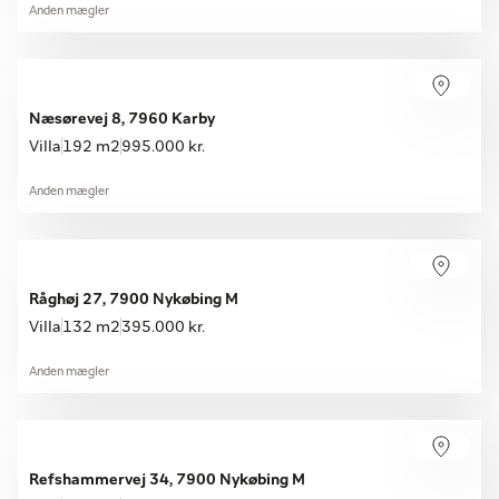
Anden mægler
Næsørevej 8, 7960 Karby
Villa
192 m2
995.000 kr.
Anden mægler
Råghøj 27, 7900 Nykøbing M
Villa
132 m2
395.000 kr.
Anden mægler
Refshammervej 34, 7900 Nykøbing M