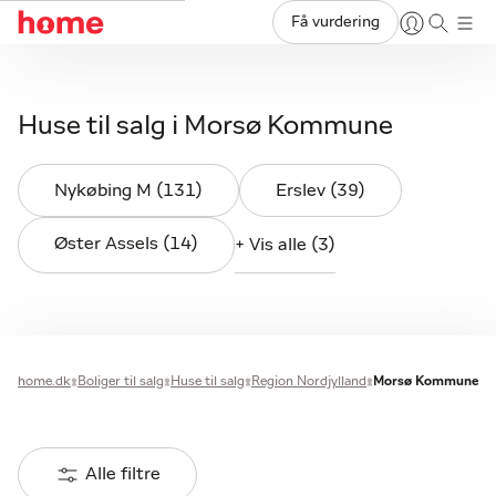
Få vurdering
Huse til salg i Morsø Kommune
Nykøbing M (131)
Erslev (39)
Øster Assels (14)
+ Vis alle (3)
home.dk
Boliger til salg
Huse til salg
Region Nordjylland
Morsø Kommune
Alle filtre