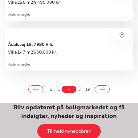
Villa
226 m2
4.495.000 kr.
Anden mægler
Ådalsvej 18, 7980 Vils
Villa
147 m2
650.000 kr.
Anden mægler
...
...
1
4
19
Bliv opdateret på boligmarkedet og få
indsigter, nyheder og inspiration
Tilmeld nyhedsbrev