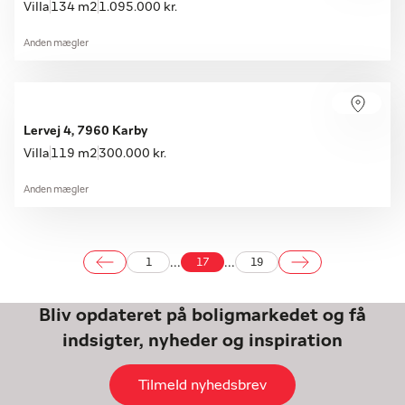
Villa
134 m2
1.095.000 kr.
Anden mægler
Lervej 4, 7960 Karby
Villa
119 m2
300.000 kr.
Anden mægler
...
...
1
17
19
Bliv opdateret på boligmarkedet og få
indsigter, nyheder og inspiration
Tilmeld nyhedsbrev