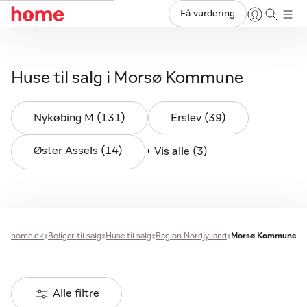
Få vurdering
Huse til salg i Morsø Kommune
Nykøbing M (131)
Erslev (39)
Øster Assels (14)
+ Vis alle (3)
home.dk
Boliger til salg
Huse til salg
Region Nordjylland
Morsø Kommune
Alle filtre