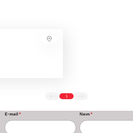
1
E-mail
*
Navn
*