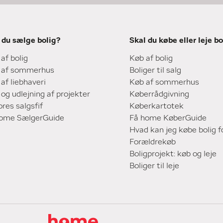
 du sælge bolig?
Skal du købe eller leje bo
 af bolig
Køb af bolig
 af sommerhus
Boliger til salg
 af liebhaveri
Køb af sommerhus
 og udlejning af projekter
Køberrådgivning
ores salgsfif
Køberkartotek
home SælgerGuide
Få home KøberGuide
Hvad kan jeg købe bolig f
Forældrekøb
Boligprojekt: køb og leje
Boliger til leje