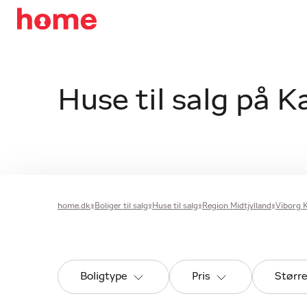
Huse til salg på K
home.dk
Boliger til salg
Huse til salg
Region Midtjylland
Viborg
Boligtype
Pris
Størr