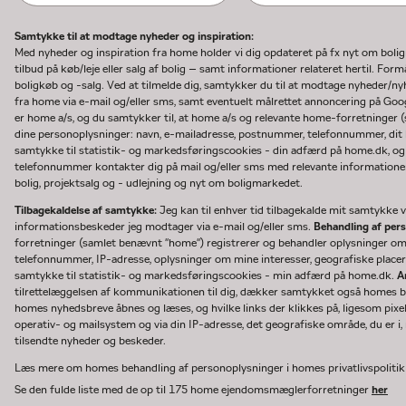
Samtykke til at modtage nyheder og inspiration:
Med nyheder og inspiration fra home holder vi dig opdateret på fx nyt om boli
tilbud på køb/leje eller salg af bolig – samt informationer relateret hertil. F
boligkøb og -salg. Ved at tilmelde dig, samtykker du til at modtage nyheder/
fra home via e-mail og/eller sms, samt eventuelt målrettet annoncering på Go
er home a/s, og du samtykker til, at home a/s og relevante home-forretninger 
dine personoplysninger: navn, e-mailadresse, postnummer, telefonnummer, dit b
samtykke til statistik- og markedsføringscookies - din adfærd på home.dk, og
telefonnummer kontakter dig på mail og/eller sms med relevante informationer 
bolig, projektsalg og - udlejning og nyt om boligmarkedet.
Tilbagekaldelse af samtykke:
Jeg kan til enhver tid tilbagekalde mit samtykke ve
informationsbeskeder jeg modtager via e-mail og/eller sms.
Behandling af per
forretninger (samlet benævnt "home") registrerer og behandler oplysninger o
telefonnummer, IP-adresse, oplysninger om mine interesser, geografiske placeri
samtykke til statistik- og markedsføringscookies - min adfærd på home.dk.
A
tilrettelæggelsen af kommunikationen til dig, dækker samtykket også homes bru
homes nyhedsbreve åbnes og læses, og hvilke links der klikkes på, ligesom pixe
operativ- og mailsystem og via din IP-adresse, det geografiske område, du er i, n
tilsendte nyheder og beskeder.
Læs mere om homes behandling af personoplysninger i homes privatlivspoliti
Se den fulde liste med de op til 175 home ejendomsmæglerforretninger
her