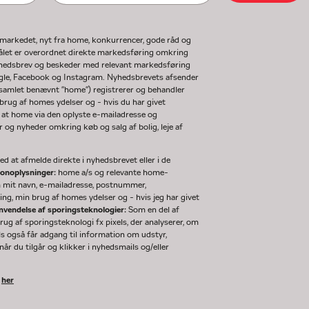
gmarkedet, nyt fra home, konkurrencer, gode råd og
ormålet er overordnet direkte markedsføring omkring
nyhedsbrev og beskeder med relevant markedsføring
ogle, Facebook og Instagram. Nyhedsbrevets afsender
(samlet benævnt "home") registrerer og behandler
rug af homes ydelser og - hvis du har givet
 at home via den oplyste e-mailadresse og
og nyheder omkring køb og salg af bolig, leje af
d at afmelde direkte i nyhedsbrevet eller i de
sonoplysninger:
home a/s og relevante home-
m mit navn, e-mailadresse, postnummer,
ng, min brug af homes ydelser og - hvis jeg har givet
nvendelse af sporingsteknologier:
Som en del af
g af sporingsteknologi fx pixels, der analyserer, om
ls også får adgang til information om udstyr,
år du tilgår og klikker i nyhedsmails og/eller
k
her