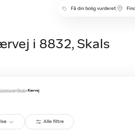
Få din bolig vurderet
Fin
ærvej i 8832, Skals
 Kommune
Skals
Kærvej
else
Alle filtre