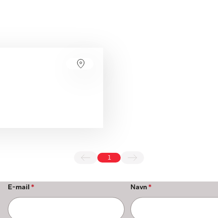
1
E-mail
*
Navn
*