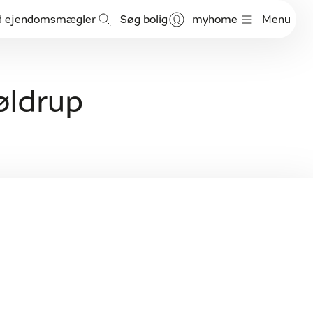
d ejendomsmægler
Søg bolig
myhome
Menu
Møldrup