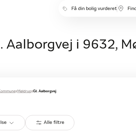
Få din bolig vurderet
Fin
l. Aalborgvej i 9632, 
 Kommune
Møldrup
Gl. Aalborgvej
else
Alle filtre