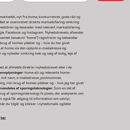
gmarkedet, nyt fra home, konkurrencer, gode råd og
ormålet er overordnet direkte markedsføring omkring
nyhedsbrev og beskeder med relevant markedsføring
ogle, Facebook og Instagram. Nyhedsbrevets afsender
(samlet benævnt "home") registrerer og behandler
rug af homes ydelser og - hvis du har givet
 at home via den oplyste e-mailadresse og
og nyheder omkring køb og salg af bolig, leje af
d at afmelde direkte i nyhedsbrevet eller i de
sonoplysninger:
home a/s og relevante home-
m mit navn, e-mailadresse, postnummer,
ng, min brug af homes ydelser og - hvis jeg har givet
nvendelse af sporingsteknologier:
Som en del af
g af sporingsteknologi fx pixels, der analyserer, om
ls også får adgang til information om udstyr,
år du tilgår og klikker i nyhedsmails og/eller
k
her