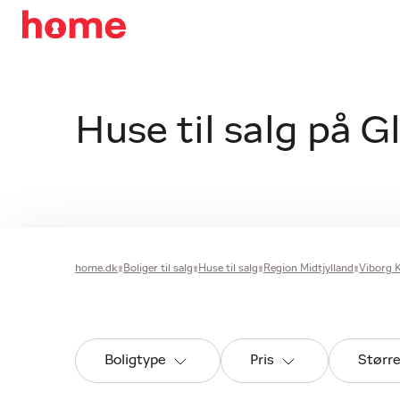
Huse til salg på G
home.dk
Boliger til salg
Huse til salg
Region Midtjylland
Viborg
Boligtype
Pris
Størr