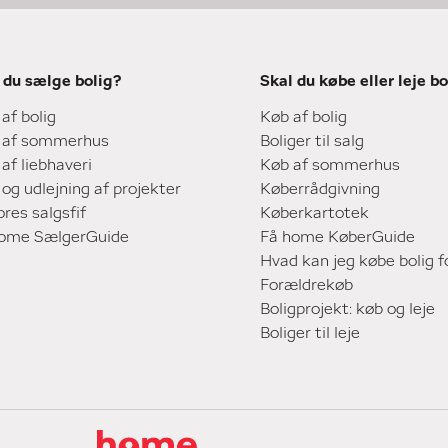
 du sælge bolig?
Skal du købe eller leje bo
 af bolig
Køb af bolig
 af sommerhus
Boliger til salg
 af liebhaveri
Køb af sommerhus
 og udlejning af projekter
Køberrådgivning
ores salgsfif
Køberkartotek
home SælgerGuide
Få home KøberGuide
Hvad kan jeg købe bolig f
Forældrekøb
Boligprojekt: køb og leje
Boliger til leje