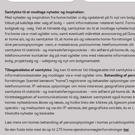
Samtykke til at modtage nyheder og inspiration:
Med nyheder og inspiration fra home holder vi dig opdateret på fx nyt om boli
tilbud på køb/leje eller salg af bolig – samt informationer relateret hertil. F
boligkøb og -salg. Ved at tilmelde dig, samtykker du til at modtage nyheder/
fra home via e-mail og/eller sms, samt eventuelt målrettet annoncering på Go
er home a/s, og du samtykker til, at home a/s og relevante home-forretninger 
dine personoplysninger: navn, e-mailadresse, postnummer, telefonnummer, dit b
samtykke til statistik- og markedsføringscookies - din adfærd på home.dk, og
telefonnummer kontakter dig på mail og/eller sms med relevante informationer 
bolig, projektsalg og - udlejning og nyt om boligmarkedet.
Tilbagekaldelse af samtykke:
Jeg kan til enhver tid tilbagekalde mit samtykke ve
informationsbeskeder jeg modtager via e-mail og/eller sms.
Behandling af per
forretninger (samlet benævnt "home") registrerer og behandler oplysninger o
telefonnummer, IP-adresse, oplysninger om mine interesser, geografiske placeri
samtykke til statistik- og markedsføringscookies - min adfærd på home.dk.
A
tilrettelæggelsen af kommunikationen til dig, dækker samtykket også homes bru
homes nyhedsbreve åbnes og læses, og hvilke links der klikkes på, ligesom pixe
operativ- og mailsystem og via din IP-adresse, det geografiske område, du er i, n
tilsendte nyheder og beskeder.
Læs mere om homes behandling af personoplysninger i homes privatlivspoliti
Se den fulde liste med de op til 175 home ejendomsmæglerforretninger
her