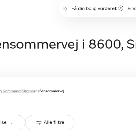
Få din bolig vurderet
Fin
Sensommervej i 8600, S
org Kommune
Silkeborg
Sensommervej
else
Alle filtre