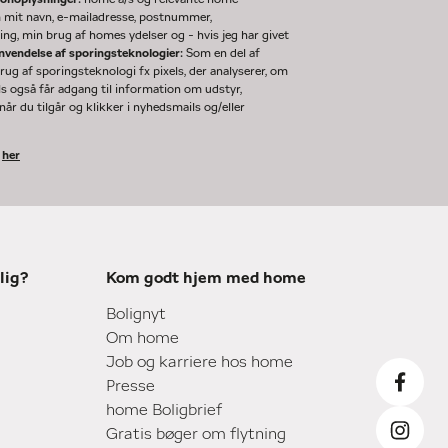
m mit navn, e-mailadresse, postnummer,
ng, min brug af homes ydelser og - hvis jeg har givet
nvendelse af sporingsteknologier:
Som en del af
g af sporingsteknologi fx pixels, der analyserer, om
ls også får adgang til information om udstyr,
år du tilgår og klikker i nyhedsmails og/eller
k
her
lig?
Kom godt hjem med home
Bolignyt
Om home
Job og karriere hos home
Presse
home Boligbrief
Gratis bøger om flytning