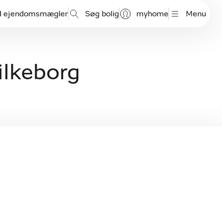
d ejendomsmægler
Søg bolig
myhome
Menu
ilkeborg