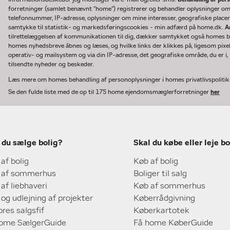
forretninger (samlet benævnt "home") registrerer og behandler oplysninger o
telefonnummer, IP-adresse, oplysninger om mine interesser, geografiske placeri
samtykke til statistik- og markedsføringscookies - min adfærd på home.dk.
A
tilrettelæggelsen af kommunikationen til dig, dækker samtykket også homes bru
homes nyhedsbreve åbnes og læses, og hvilke links der klikkes på, ligesom pixe
operativ- og mailsystem og via din IP-adresse, det geografiske område, du er i, n
tilsendte nyheder og beskeder.
Læs mere om homes behandling af personoplysninger i homes privatlivspoliti
Se den fulde liste med de op til 175 home ejendomsmæglerforretninger
her
 du sælge bolig?
Skal du købe eller leje bo
 af bolig
Køb af bolig
 af sommerhus
Boliger til salg
 af liebhaveri
Køb af sommerhus
 og udlejning af projekter
Køberrådgivning
ores salgsfif
Køberkartotek
home SælgerGuide
Få home KøberGuide