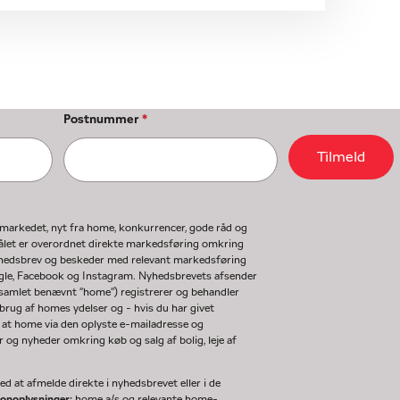
Postnummer
*
Tilmeld
gmarkedet, nyt fra home, konkurrencer, gode råd og
ormålet er overordnet direkte markedsføring omkring
nyhedsbrev og beskeder med relevant markedsføring
ogle, Facebook og Instagram. Nyhedsbrevets afsender
(samlet benævnt "home") registrerer og behandler
rug af homes ydelser og - hvis du har givet
 at home via den oplyste e-mailadresse og
og nyheder omkring køb og salg af bolig, leje af
d at afmelde direkte i nyhedsbrevet eller i de
sonoplysninger:
home a/s og relevante home-