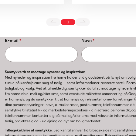
1
E-mail
*
Navn
*
Samtykke til at modtage nyheder og inspiration:
Med nyheder og inspiration fra home holder vi dig opdateret på fx nyt om boli
tilbud på køb/leje eller salg af bolig – samt informationer relateret hertil. F
boligkøb og -salg. Ved at tilmelde dig, samtykker du til at modtage nyheder/
fra home via e-mail og/eller sms, samt eventuelt målrettet annoncering på Go
er home a/s, og du samtykker til, at home a/s og relevante home-forretninger 
dine personoplysninger: navn, e-mailadresse, postnummer, telefonnummer, dit b
samtykke til statistik- og markedsføringscookies - din adfærd på home.dk, og
telefonnummer kontakter dig på mail og/eller sms med relevante informationer 
bolig, projektsalg og - udlejning og nyt om boligmarkedet.
Tilbagekaldelse af samtykke:
Jeg kan til enhver tid tilbagekalde mit samtykke ve
informationsbeskeder jeg modtager via e-mail og/eller sms.
Behandling af per