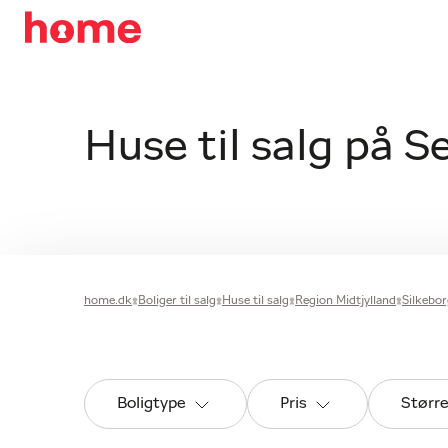
Huse til salg på 
home.dk
Boliger til salg
Huse til salg
Region Midtjylland
Silkeb
Boligtype
Pris
Størr