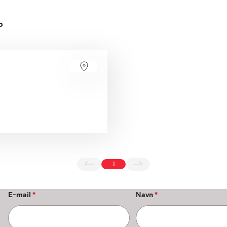
p
1
E-mail
*
Navn
*