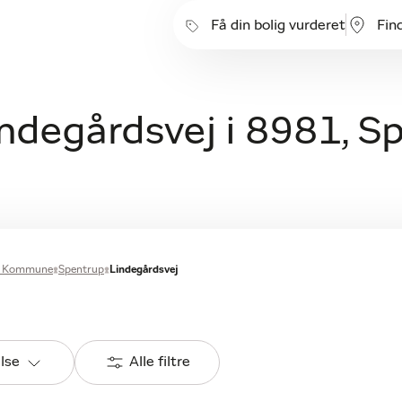
Få din bolig vurderet
Fin
Lindegårdsvej i 8981, S
s Kommune
Spentrup
Lindegårdsvej
else
Alle filtre