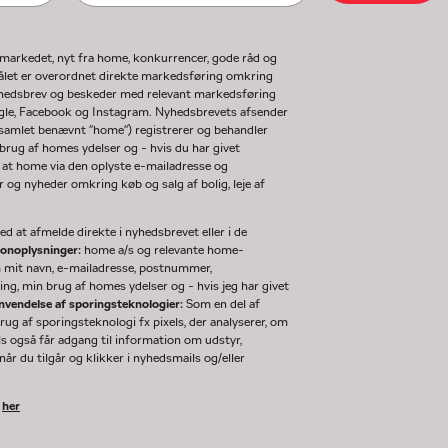
gmarkedet, nyt fra home, konkurrencer, gode råd og
ormålet er overordnet direkte markedsføring omkring
nyhedsbrev og beskeder med relevant markedsføring
ogle, Facebook og Instagram. Nyhedsbrevets afsender
(samlet benævnt "home") registrerer og behandler
rug af homes ydelser og - hvis du har givet
 at home via den oplyste e-mailadresse og
og nyheder omkring køb og salg af bolig, leje af
d at afmelde direkte i nyhedsbrevet eller i de
sonoplysninger:
home a/s og relevante home-
m mit navn, e-mailadresse, postnummer,
ng, min brug af homes ydelser og - hvis jeg har givet
nvendelse af sporingsteknologier:
Som en del af
g af sporingsteknologi fx pixels, der analyserer, om
ls også får adgang til information om udstyr,
år du tilgår og klikker i nyhedsmails og/eller
k
her