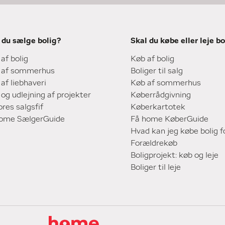
 du sælge bolig?
Skal du købe eller leje bo
 af bolig
Køb af bolig
 af sommerhus
Boliger til salg
 af liebhaveri
Køb af sommerhus
 og udlejning af projekter
Køberrådgivning
ores salgsfif
Køberkartotek
home SælgerGuide
Få home KøberGuide
Hvad kan jeg købe bolig f
Forældrekøb
Boligprojekt: køb og leje
Boliger til leje