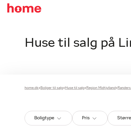
Huse til salg på 
home.dk
Boliger til salg
Huse til salg
Region Midtjylland
Rander
Boligtype
Pris
Størr