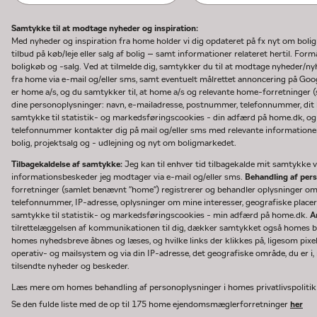
Samtykke til at modtage nyheder og inspiration:
Med nyheder og inspiration fra home holder vi dig opdateret på fx nyt om boli
tilbud på køb/leje eller salg af bolig – samt informationer relateret hertil. F
boligkøb og -salg. Ved at tilmelde dig, samtykker du til at modtage nyheder/
fra home via e-mail og/eller sms, samt eventuelt målrettet annoncering på Go
er home a/s, og du samtykker til, at home a/s og relevante home-forretninger 
dine personoplysninger: navn, e-mailadresse, postnummer, telefonnummer, dit b
samtykke til statistik- og markedsføringscookies - din adfærd på home.dk, og
telefonnummer kontakter dig på mail og/eller sms med relevante informationer 
bolig, projektsalg og - udlejning og nyt om boligmarkedet.
Tilbagekaldelse af samtykke:
Jeg kan til enhver tid tilbagekalde mit samtykke ve
informationsbeskeder jeg modtager via e-mail og/eller sms.
Behandling af per
forretninger (samlet benævnt "home") registrerer og behandler oplysninger o
telefonnummer, IP-adresse, oplysninger om mine interesser, geografiske placeri
samtykke til statistik- og markedsføringscookies - min adfærd på home.dk.
A
tilrettelæggelsen af kommunikationen til dig, dækker samtykket også homes bru
homes nyhedsbreve åbnes og læses, og hvilke links der klikkes på, ligesom pixe
operativ- og mailsystem og via din IP-adresse, det geografiske område, du er i, n
tilsendte nyheder og beskeder.
Læs mere om homes behandling af personoplysninger i homes privatlivspoliti
Se den fulde liste med de op til 175 home ejendomsmæglerforretninger
her