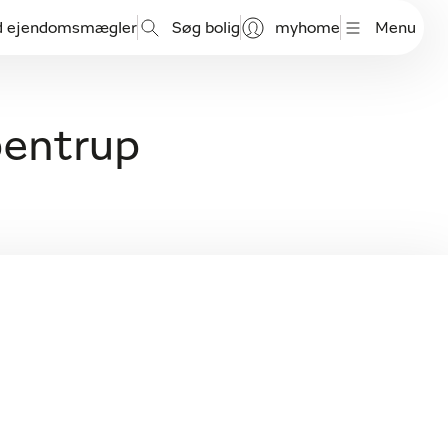
d ejendomsmægler
Søg bolig
myhome
Menu
pentrup