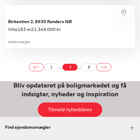
Birkestien 2, 8930 Randers NØ
Villa
183 m2
1.349.000 kr.
Anden mægler
...
...
1
3
8
Bliv opdateret på boligmarkedet og få
indsigter, nyheder og inspiration
Tilmeld nyhedsbrev
Find ejendomsmægler