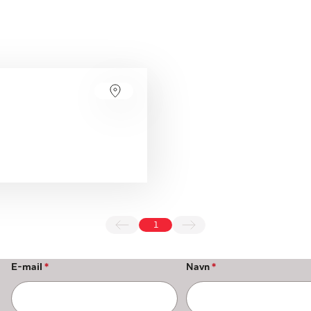
1
E-mail
*
Navn
*