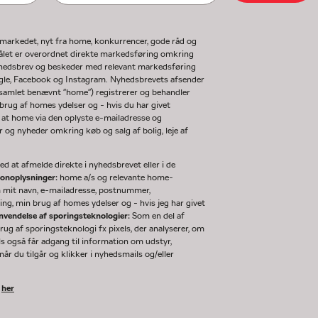
gmarkedet, nyt fra home, konkurrencer, gode råd og
ormålet er overordnet direkte markedsføring omkring
nyhedsbrev og beskeder med relevant markedsføring
ogle, Facebook og Instagram. Nyhedsbrevets afsender
(samlet benævnt "home") registrerer og behandler
rug af homes ydelser og - hvis du har givet
 at home via den oplyste e-mailadresse og
og nyheder omkring køb og salg af bolig, leje af
d at afmelde direkte i nyhedsbrevet eller i de
sonoplysninger:
home a/s og relevante home-
m mit navn, e-mailadresse, postnummer,
ng, min brug af homes ydelser og - hvis jeg har givet
nvendelse af sporingsteknologier:
Som en del af
g af sporingsteknologi fx pixels, der analyserer, om
ls også får adgang til information om udstyr,
år du tilgår og klikker i nyhedsmails og/eller
k
her