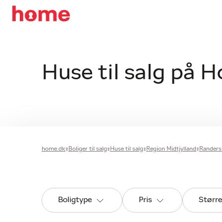
Huse til salg på H
home.dk
Boliger til salg
Huse til salg
Region Midtjylland
Rander
Boligtype
Pris
Størr