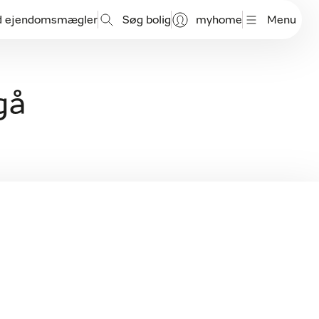
d ejendomsmægler
Søg bolig
myhome
Menu
gå