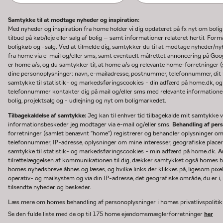
Samtykke til at modtage nyheder og inspiration:
Med nyheder og inspiration fra home holder vi dig opdateret på fx nyt om boli
tilbud på køb/leje eller salg af bolig – samt informationer relateret hertil. F
boligkøb og -salg. Ved at tilmelde dig, samtykker du til at modtage nyheder/
fra home via e-mail og/eller sms, samt eventuelt målrettet annoncering på Go
er home a/s, og du samtykker til, at home a/s og relevante home-forretninger 
dine personoplysninger: navn, e-mailadresse, postnummer, telefonnummer, dit b
samtykke til statistik- og markedsføringscookies - din adfærd på home.dk, og
telefonnummer kontakter dig på mail og/eller sms med relevante informationer 
bolig, projektsalg og - udlejning og nyt om boligmarkedet.
Tilbagekaldelse af samtykke:
Jeg kan til enhver tid tilbagekalde mit samtykke ve
informationsbeskeder jeg modtager via e-mail og/eller sms.
Behandling af per
forretninger (samlet benævnt "home") registrerer og behandler oplysninger o
telefonnummer, IP-adresse, oplysninger om mine interesser, geografiske placeri
samtykke til statistik- og markedsføringscookies - min adfærd på home.dk.
A
tilrettelæggelsen af kommunikationen til dig, dækker samtykket også homes bru
homes nyhedsbreve åbnes og læses, og hvilke links der klikkes på, ligesom pixe
operativ- og mailsystem og via din IP-adresse, det geografiske område, du er i, n
tilsendte nyheder og beskeder.
Læs mere om homes behandling af personoplysninger i homes privatlivspoliti
Se den fulde liste med de op til 175 home ejendomsmæglerforretninger
her