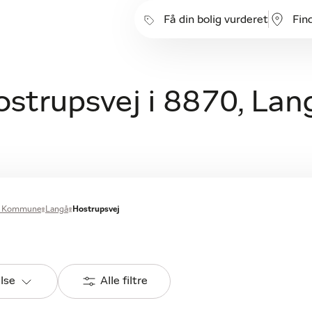
Få din bolig vurderet
Fin
ostrupsvej i 8870, Lan
s Kommune
Langå
Hostrupsvej
else
Alle filtre