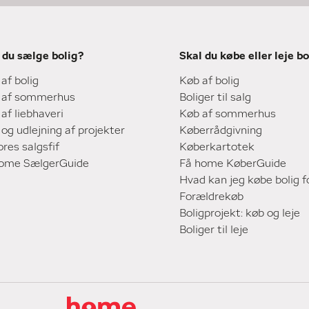
 du sælge bolig?
Skal du købe eller leje bo
 af bolig
Køb af bolig
 af sommerhus
Boliger til salg
 af liebhaveri
Køb af sommerhus
 og udlejning af projekter
Køberrådgivning
ores salgsfif
Køberkartotek
home SælgerGuide
Få home KøberGuide
Hvad kan jeg købe bolig f
Forældrekøb
Boligprojekt: køb og leje
Boliger til leje