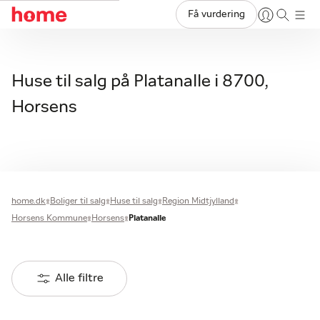
Få vurdering
Huse til salg på Platanalle i 8700,
Horsens
home.dk
Boliger til salg
Huse til salg
Region Midtjylland
Horsens Kommune
Horsens
Platanalle
Alle filtre