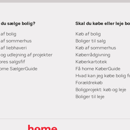
 du sælge bolig?
Skal du købe eller leje bo
 af bolig
Køb af bolig
 af sommerhus
Boliger til salg
 af liebhaveri
Køb af sommerhus
 og udlejning af projekter
Køberrådgivning
ores salgsfif
Køberkartotek
home SælgerGuide
Få home KøberGuide
Hvad kan jeg købe bolig f
Forældrekøb
Boligprojekt: køb og leje
Boliger til leje