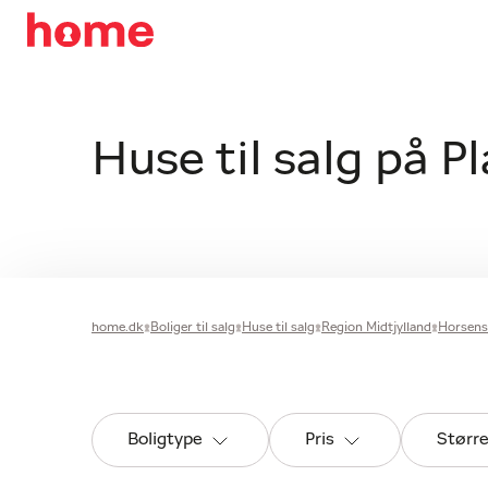
Huse til salg på P
home.dk
Boliger til salg
Huse til salg
Region Midtjylland
Horsen
Boligtype
Pris
Størr