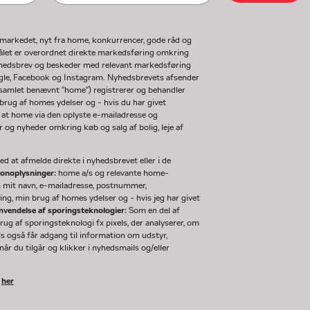
gmarkedet, nyt fra home, konkurrencer, gode råd og
ormålet er overordnet direkte markedsføring omkring
nyhedsbrev og beskeder med relevant markedsføring
ogle, Facebook og Instagram. Nyhedsbrevets afsender
(samlet benævnt "home") registrerer og behandler
rug af homes ydelser og - hvis du har givet
 at home via den oplyste e-mailadresse og
og nyheder omkring køb og salg af bolig, leje af
d at afmelde direkte i nyhedsbrevet eller i de
sonoplysninger:
home a/s og relevante home-
m mit navn, e-mailadresse, postnummer,
ng, min brug af homes ydelser og - hvis jeg har givet
nvendelse af sporingsteknologier:
Som en del af
g af sporingsteknologi fx pixels, der analyserer, om
ls også får adgang til information om udstyr,
år du tilgår og klikker i nyhedsmails og/eller
k
her