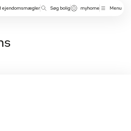
d ejendomsmægler
Søg bolig
myhome
Menu
ns