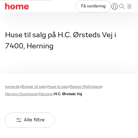
Få vurdering
Huse til salg på H.C. Ørsteds Vej i
7400, Herning
home.dk
Boliger til salg
Huse til salg
Region Midtjylland
Herning Kommune
Herning
H.C. Ørsteds Vej
Alle filtre