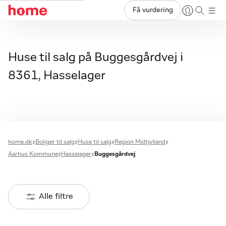
Få vurdering
Huse til salg på Buggesgårdvej i
8361, Hasselager
home.dk
Boliger til salg
Huse til salg
Region Midtjylland
Aarhus Kommune
Hasselager
Buggesgårdvej
Alle filtre