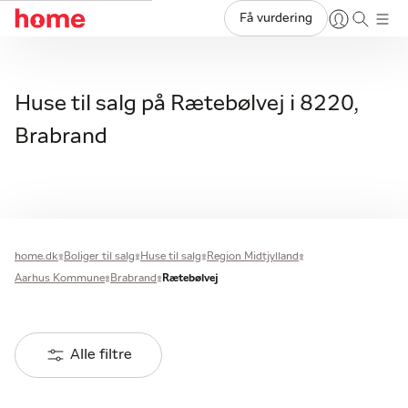
Få vurdering
Huse til salg på Rætebølvej i 8220,
Brabrand
home.dk
Boliger til salg
Huse til salg
Region Midtjylland
Aarhus Kommune
Brabrand
Rætebølvej
Alle filtre