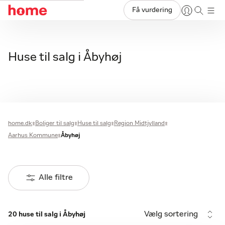
Få vurdering
Huse til salg i Åbyhøj
home.dk
Boliger til salg
Huse til salg
Region Midtjylland
Aarhus Kommune
Åbyhøj
Alle filtre
Vælg sortering
20 huse til salg i Åbyhøj