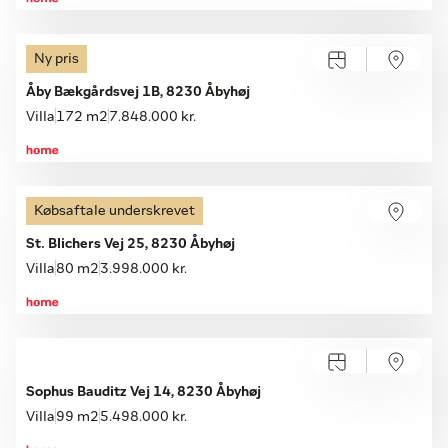
Ny pris
Åby Bækgårdsvej 1B, 8230 Åbyhøj
Villa
172 m2
7.848.000 kr.
Købsaftale underskrevet
St. Blichers Vej 25, 8230 Åbyhøj
Villa
80 m2
3.998.000 kr.
Sophus Bauditz Vej 14, 8230 Åbyhøj
Villa
99 m2
5.498.000 kr.