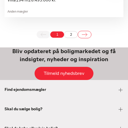
Villa
194 m2
6.495.000 kr.
Anden mægler
1
2
Bliv opdateret på boligmarkedet og få
indsigter, nyheder og inspiration
Tilmeld nyhedsbrev
Find ejendomsmægler
Skal du sælge bolig?