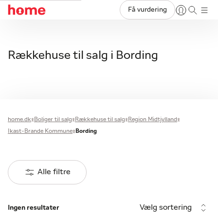
Få vurdering
Rækkehuse til salg i Bording
home.dk
Boliger til salg
Rækkehuse til salg
Region Midtjylland
Ikast-Brande Kommune
Bording
Alle filtre
Vælg sortering
Ingen resultater