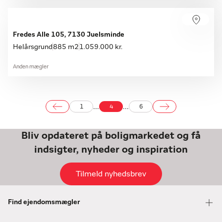
Fredes Alle 105, 7130 Juelsminde
Helårsgrund
885 m2
1.059.000 kr.
Anden mægler
...
...
1
4
6
Bliv opdateret på boligmarkedet og få
indsigter, nyheder og inspiration
Tilmeld nyhedsbrev
Find ejendomsmægler