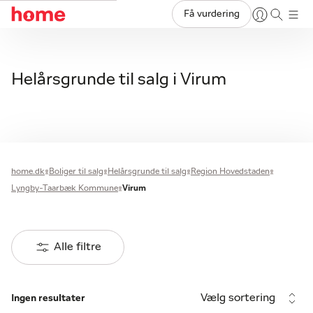
Få vurdering
Helårsgrunde til salg i Virum
home.dk
Boliger til salg
Helårsgrunde til salg
Region Hovedstaden
Lyngby-Taarbæk Kommune
Virum
Alle filtre
Vælg sortering
Ingen resultater