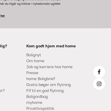
år du tilgår og klikker i nyhedsmails og/eller
k
her
lig?
Kom godt hjem med home
Bolignyt
Om home
Job og karriere hos home
Presse
home Boligbrief
Gratis bøger om flytning
or?
Fif til en god flytning
Boligordbog
myhome
Privatlivspolitik