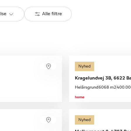
else
Alle filtre
Nyhed
Kragelundvej 3B, 6622 
Helårsgrund
6068 m2
400.000
Nyhed