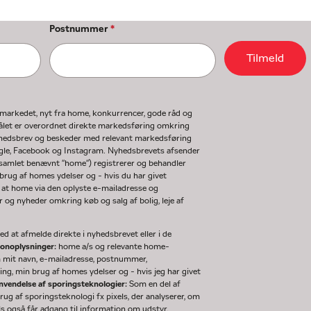
Postnummer
*
Tilmeld
gmarkedet, nyt fra home, konkurrencer, gode råd og
ormålet er overordnet direkte markedsføring omkring
nyhedsbrev og beskeder med relevant markedsføring
ogle, Facebook og Instagram. Nyhedsbrevets afsender
(samlet benævnt "home") registrerer og behandler
rug af homes ydelser og - hvis du har givet
 at home via den oplyste e-mailadresse og
og nyheder omkring køb og salg af bolig, leje af
d at afmelde direkte i nyhedsbrevet eller i de
sonoplysninger:
home a/s og relevante home-
m mit navn, e-mailadresse, postnummer,
ng, min brug af homes ydelser og - hvis jeg har givet
nvendelse af sporingsteknologier:
Som en del af
g af sporingsteknologi fx pixels, der analyserer, om
ls også får adgang til information om udstyr,