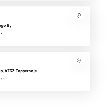
ogø By
kr.
p, 4733 Tappernøje
kr.