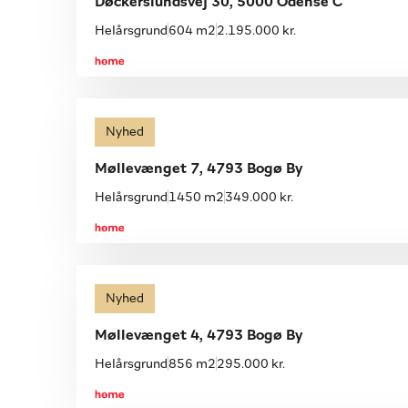
Døckerslundsvej 30, 5000 Odense C
Helårsgrund
604 m2
2.195.000 kr.
Nyhed
Møllevænget 7, 4793 Bogø By
Helårsgrund
1450 m2
349.000 kr.
Nyhed
Møllevænget 4, 4793 Bogø By
Helårsgrund
856 m2
295.000 kr.