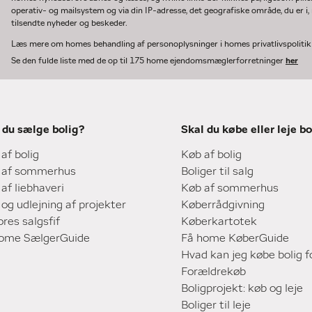
operativ- og mailsystem og via din IP-adresse, det geografiske område, du er i, n
tilsendte nyheder og beskeder.
Læs mere om homes behandling af personoplysninger i homes privatlivspoliti
Se den fulde liste med de op til 175 home ejendomsmæglerforretninger
her
 du sælge bolig?
Skal du købe eller leje bo
 af bolig
Køb af bolig
 af sommerhus
Boliger til salg
 af liebhaveri
Køb af sommerhus
 og udlejning af projekter
Køberrådgivning
ores salgsfif
Køberkartotek
home SælgerGuide
Få home KøberGuide
Hvad kan jeg købe bolig f
Forældrekøb
Boligprojekt: køb og leje
Boliger til leje