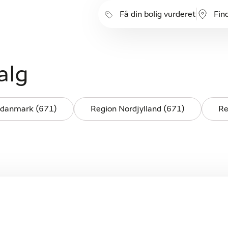
Få din bolig vurderet
Fin
alg
ddanmark (671)
Region Nordjylland (671)
Re