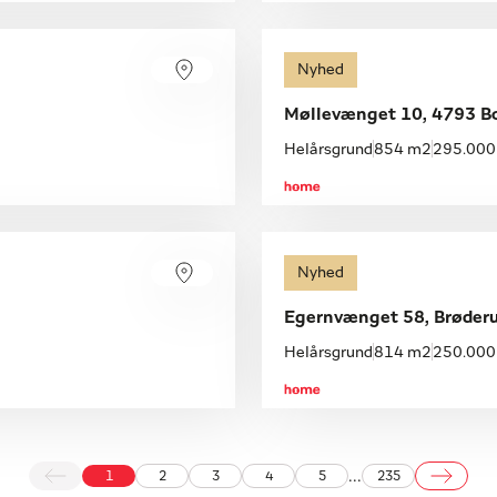
Nyhed
Møllevænget 10, 4793 B
Helårsgrund
854 m2
295.000 
Nyhed
Egernvænget 58, Brøderu
Helårsgrund
814 m2
250.000 
...
1
2
3
4
5
235