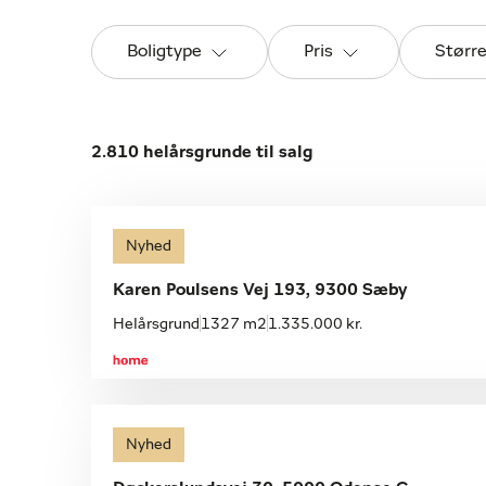
Boligtype
Pris
Størr
2.810 helårsgrunde til salg
Nyhed
Karen Poulsens Vej 193, 9300 Sæby
Helårsgrund
1327 m2
1.335.000 kr.
Nyhed