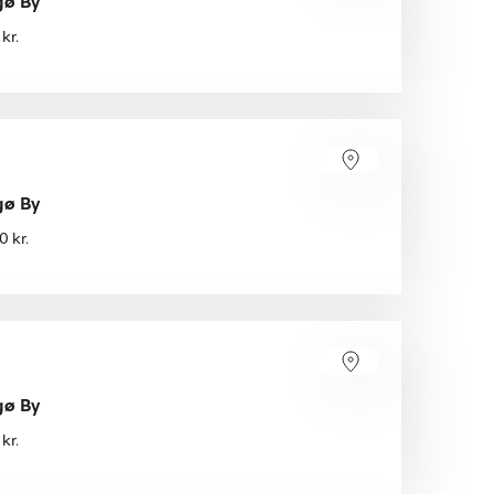
gø By
kr.
gø By
 kr.
gø By
kr.