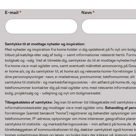
E-mail
*
Navn
*
Samtykke til at modtage nyheder og inspiration:
Med nyheder og inspiration fra home holder vi dig opdateret på fx nyt om boli
tilbud på køb/leje eller salg af bolig – samt informationer relateret hertil. F
boligkøb og -salg. Ved at tilmelde dig, samtykker du til at modtage nyheder/
fra home via e-mail og/eller sms, samt eventuelt målrettet annoncering på Go
er home a/s, og du samtykker til, at home a/s og relevante home-forretninger 
dine personoplysninger: navn, e-mailadresse, postnummer, telefonnummer, dit b
samtykke til statistik- og markedsføringscookies - din adfærd på home.dk, og
telefonnummer kontakter dig på mail og/eller sms med relevante informationer 
bolig, projektsalg og - udlejning og nyt om boligmarkedet.
Tilbagekaldelse af samtykke:
Jeg kan til enhver tid tilbagekalde mit samtykke ve
informationsbeskeder jeg modtager via e-mail og/eller sms.
Behandling af per
forretninger (samlet benævnt "home") registrerer og behandler oplysninger o
telefonnummer, IP-adresse, oplysninger om mine interesser, geografiske placeri
samtykke til statistik- og markedsføringscookies - min adfærd på home.dk.
A
tilrettelæggelsen af kommunikationen til dig, dækker samtykket også homes bru
homes nyhedsbreve åbnes og læses, og hvilke links der klikkes på, ligesom pixe