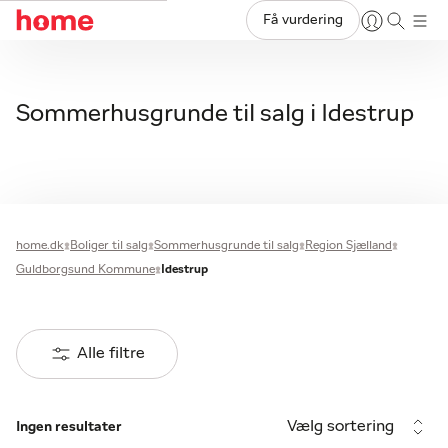
Få vurdering
Sommerhusgrunde til salg i Idestrup
home.dk
Boliger til salg
Sommerhusgrunde til salg
Region Sjælland
Guldborgsund Kommune
Idestrup
Alle filtre
Vælg sortering
Ingen resultater