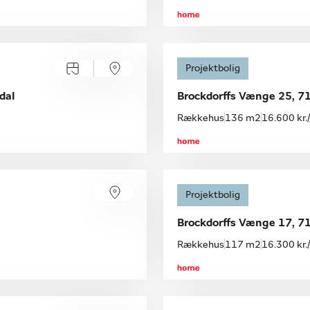
Åbent hus
Projektbolig
Mandag 10.08, kl. 16.00-16.45
dal
Brockdorffs Vænge 25, 71
Rækkehus
136 m2
16.600 kr
Åbent hus
Projektbolig
Mandag 10.08, kl. 16.00-16.45
Brockdorffs Vænge 17, 71
Rækkehus
117 m2
16.300 kr