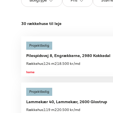
Boligtype
Pris
Størr
30 rækkehuse til leje
Åbent hus
Projektbolig
Søndag 09.08, kl. 11.00-11.30
Pilespidsvej 8, Engrækkerne, 2980 Kokkedal
Rækkehus
124 m2
18.500 kr./md
Projektbolig
Lammekær 40, Lammekær, 2600 Glostrup
Rækkehus
119 m2
20.500 kr./md