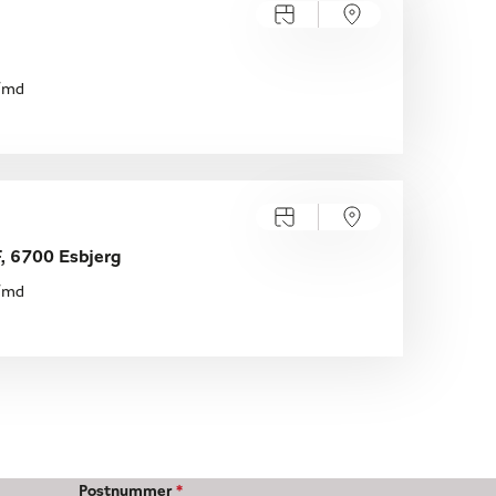
./md
, 6700 Esbjerg
./md
Postnummer
*