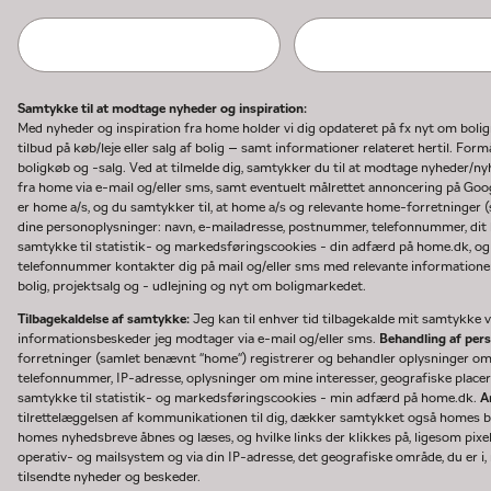
Samtykke til at modtage nyheder og inspiration:
Med nyheder og inspiration fra home holder vi dig opdateret på fx nyt om boli
tilbud på køb/leje eller salg af bolig – samt informationer relateret hertil. F
boligkøb og -salg. Ved at tilmelde dig, samtykker du til at modtage nyheder/
fra home via e-mail og/eller sms, samt eventuelt målrettet annoncering på Go
er home a/s, og du samtykker til, at home a/s og relevante home-forretninger 
dine personoplysninger: navn, e-mailadresse, postnummer, telefonnummer, dit b
samtykke til statistik- og markedsføringscookies - din adfærd på home.dk, og
telefonnummer kontakter dig på mail og/eller sms med relevante informationer 
bolig, projektsalg og - udlejning og nyt om boligmarkedet.
Tilbagekaldelse af samtykke:
Jeg kan til enhver tid tilbagekalde mit samtykke ve
informationsbeskeder jeg modtager via e-mail og/eller sms.
Behandling af per
forretninger (samlet benævnt "home") registrerer og behandler oplysninger o
telefonnummer, IP-adresse, oplysninger om mine interesser, geografiske placeri
samtykke til statistik- og markedsføringscookies - min adfærd på home.dk.
A
tilrettelæggelsen af kommunikationen til dig, dækker samtykket også homes bru
homes nyhedsbreve åbnes og læses, og hvilke links der klikkes på, ligesom pixe
operativ- og mailsystem og via din IP-adresse, det geografiske område, du er i, n
tilsendte nyheder og beskeder.