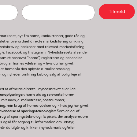
Tilmeld
gmarkedet, nyt fra home, konkurrencer, gode råd og
ormålet er overordnet direkte markedsføring omkring
nyhedsbrev og beskeder med relevant markedsføring
ogle, Facebook og Instagram. Nyhedsbrevets afsender
(samlet benævnt "home") registrerer og behandler
rug af homes ydelser og - hvis du har givet
 at home via den oplyste e-mailadresse og
og nyheder omkring køb og salg af bolig, leje af
d at afmelde direkte i nyhedsbrevet eller i de
sonoplysninger:
home a/s og relevante home-
m mit navn, e-mailadresse, postnummer,
ng, min brug af homes ydelser og - hvis jeg har givet
nvendelse af sporingsteknologier:
Som en del af
g af sporingsteknologi fx pixels, der analyserer, om
ls også får adgang til information om udstyr,
år du tilgår og klikker i nyhedsmails og/eller