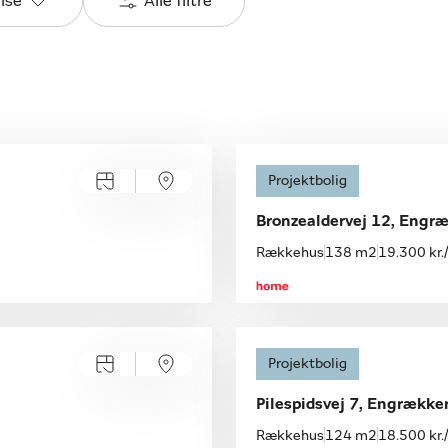
else
Alle filtre
Åbent hus
Projektbolig
Søndag 09.08, kl. 11.00-11.30
Bronzealdervej 12, Engr
Rækkehus
138 m2
19.300 kr
Åbent hus
Projektbolig
Søndag 09.08, kl. 11.00-11.30
Pilespidsvej 7, Engrække
Rækkehus
124 m2
18.500 kr