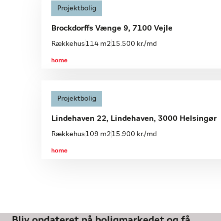
Åbent hus
Projektbolig
Mandag 10.08, kl. 16.00-16.45
Brockdorffs Vænge 9, 7100 Vejle
Rækkehus
114 m2
15.500 kr./md
Projektbolig
Lindehaven 22, Lindehaven, 3000 Helsingør
Rækkehus
109 m2
15.900 kr./md
Bliv opdateret på boligmarkedet og få