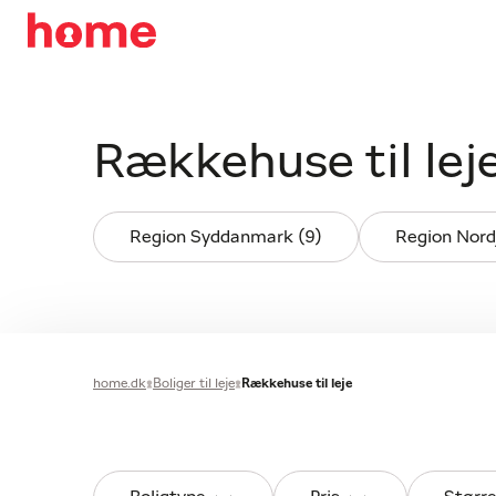
Rækkehuse til lej
Region Syddanmark (9)
Region Nordj
home.dk
Boliger til leje
Rækkehuse til leje