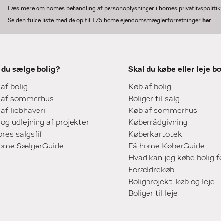
Læs mere om homes behandling af personoplysninger i homes privatlivspoliti
Se den fulde liste med de op til 175 home ejendomsmæglerforretninger
her
 du sælge bolig?
Skal du købe eller leje bo
 af bolig
Køb af bolig
 af sommerhus
Boliger til salg
 af liebhaveri
Køb af sommerhus
 og udlejning af projekter
Køberrådgivning
ores salgsfif
Køberkartotek
home SælgerGuide
Få home KøberGuide
Hvad kan jeg købe bolig f
Forældrekøb
Boligprojekt: køb og leje
Boliger til leje