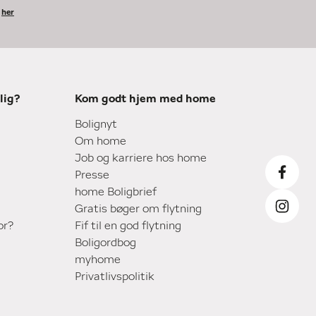
k
her
lig?
Kom godt hjem med home
Bolignyt
Om home
Job og karriere hos home
Presse
home Boligbrief
Gratis bøger om flytning
or?
Fif til en god flytning
Boligordbog
myhome
Privatlivspolitik