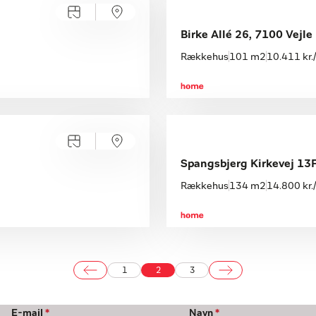
Birke Allé 26, 7100 Vejle
Rækkehus
101 m2
10.411 kr
Åbent hus med tilmelding
Fredag 14.08, kl. 15.00-16.00
Spangsbjerg Kirkevej 13F
Rækkehus
134 m2
14.800 kr
1
2
3
E-mail
*
Navn
*