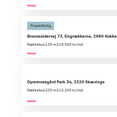
Åbent hus
Projektbolig
Søndag 09.08, kl. 11.00-11.30
Bronzealdervej 73, Engrækkerne, 2980 Kokke
Rækkehus
126 m2
18.500 kr./md
Dyremosegård Park 34, 3320 Skævinge
Rækkehus
100 m2
15.200 kr./md