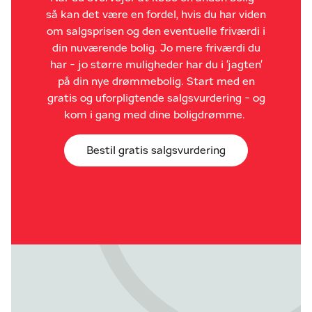
så kan det være en fordel, hvis du har viden
om salgsprisen og den eventuelle friværdi i
din nuværende bolig. Jo mere friværdi du
har - jo større muligheder har du i 'jagten'
på din nye drømmebolig. Start med en
gratis og uforpligtende salgsvurdering - og
kom i gang med dine boligdrømme.
Bestil gratis salgsvurdering