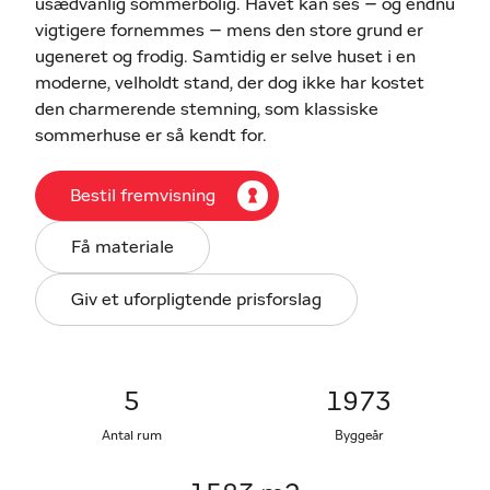
usædvanlig sommerbolig. Havet kan ses – og endnu
vigtigere fornemmes – mens den store grund er
ugeneret og frodig. Samtidig er selve huset i en
moderne, velholdt stand, der dog ikke har kostet
den charmerende stemning, som klassiske
sommerhuse er så kendt for.
Først og fremmest er beliggenheden noget særligt.
Det er ikke kun nærheden til vandet, der gør
Bestil fremvisning
området attraktivt, men også den spændende
marina, som byder på lidt af det hele – fra
Få materiale
restauranter og købmand til aktiviteter og
faciliteter for besøgende. I får kort afstand til en
Giv et uforpligtende prisforslag
dejlig badestrand, og derudover er det nemt at
udforske Mols Bjerges smukke natur. I kan også
nyde hyggelige gåture i det charmerende,
brostensbelagte Ebeltoft, hvor seværdigheder som
5
1973
Maltfabrikken, Glasmuseet og Det gamle Rådhus er
Antal rum
Byggeår
værd at opleve.
Det klassiske hus er opført i gasbeton i 1973, med