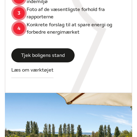
indemiljø
store. Der er lækre terrasser, et drivhus og en
Foto af de væsentligste forhold fra
3
praktisk carport på 20 m2.
rapporterne
Kontakt os for en fremvisning.
Konkrete forslag til at spare energi og
4
forbedre energimærket
Udlejningstilbud forligger
Der foreligger et udlejningstilbud fra Novasol hvor
huset vurderes til at kunne udlejes 20 - 25 uger,
Tjek boligens stand
med en lejeindtægt til ejer på kr.80.000,- - kr.
100.000,-.
Læs om værktøjet