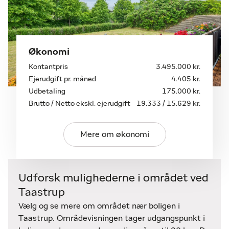
Beliggenheden er rolig, men samtidig helt central. I
får nemlig adresse på et lille vænge uden
gennemkørende trafik, og beboerne har attraktive
Økonomi
parkeringsforhold lige ved bebyggelsen.
Kontantpris
3.495.000 kr.
Blot 700 meter herfra ligger City 2 med et rigt
Ejerudgift pr. måned
4.405 kr.
udvalg af supermarkeder og specialbutikker,
Udbetaling
175.000 kr.
ligesom I finder biograf, fitness og spisesteder i
Brutto / Netto ekskl. ejerudgift
19.333 / 15.629 kr.
storcenteret.
Skal I med offentlig transport er der bekvem
gåafstand til Høje Taastrup Station med S-tog og
Mere om økonomi
regionaltog, der kobler jer til hele landet. Her får I
med andre ord optimale logistiske forhold, uanset
om I tager bilen eller toget.
Udforsk mulighederne i området ved
Taastrup
Kontakt os i dag for en personlig fremvisning.
Vælg og se mere om området nær boligen i
Taastrup. Områdevisningen tager udgangspunkt i