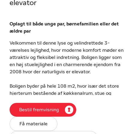
elevator
Oplagt til både unge par, børnefamilien eller det
ældre par
Velkommen til denne lyse og velindrettede 3-
værelses lejlighed, hvor moderne komfort møder en
attraktiv og fleksibel indretning. Boligen ligger som
en høj stuelejlighed i en charmerende ejendom fra
2008 hvor der naturligvis er elevator.
Boligen byder på hele 108 m2, hvor især det store
hjerterum bestående af køkkenalrum, stue og
spisestue smelter sammen og inviterer til hyggelige
stunder med familien og venner. Lejligheden
Bestil fremvisning
rummer to gode soveværelser, som giver fleksible
indretningsmuligheder, uanset om I drømmer om
Få materiale
børneværelse, hjemmekontor eller gæsteværelse.