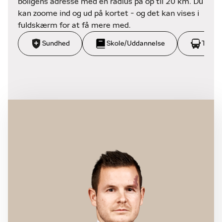
boligens adresse med en radius på op til 20 km. Du
kan zoome ind og ud på kortet - og det kan vises i
fuldskærm for at få mere med.
Sundhed
Skole/Uddannelse
Trans