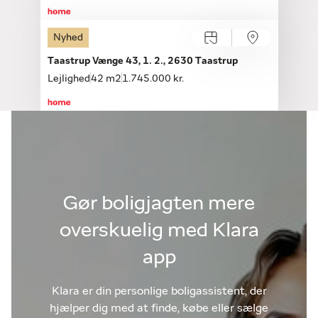
Nyhed
Åbent hus med tilmelding
Søndag 09.08, kl. 10.30-10.50
Taastrup Vænge 43, 1. 2., 2630 Taastrup
Lejlighed
42 m2
1.745.000 kr.
Gør boligjagten mere
overskuelig med Klara
app
Klara er din personlige boligassistent, der
hjælper dig med at finde, købe eller sælge