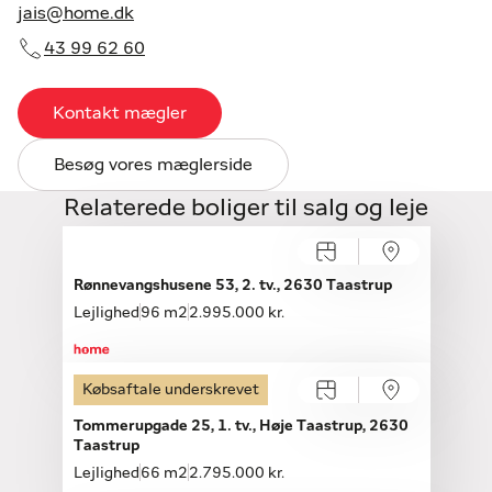
jais@home.dk
43 99 62 60
Kontakt mægler
Besøg vores mæglerside
Relaterede boliger til salg og leje
Åbent hus med tilmelding
Søndag 09.08, kl. 10.00-10.20
Rønnevangshusene 53, 2. tv., 2630 Taastrup
Lejlighed
96 m2
2.995.000 kr.
Købsaftale underskrevet
Tommerupgade 25, 1. tv., Høje Taastrup, 2630
Taastrup
Lejlighed
66 m2
2.795.000 kr.