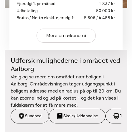
Ejerudgift pr. måned
1.837 kr.
Ejendommen er en del af en veldrevet ejerforening,
Udbetaling
50.000 kr.
der administreres professionelt med god økonomi
Brutto / Netto ekskl. ejerudgift
5.606 / 4.488 kr.
og styr på driften. I 2017 blev der udført en større
renovering med nyt tag og nye vinduer, og for nylig
Mere om økonomi
er ejendommen hulmursisoleret, hvilket bidrager til
et lavt energiforbrug og et behageligt indeklima. Til
lejligheden hører desuden et praktisk pulterrum i
kælderen med god opbevaringsplads.
Udforsk mulighederne i området ved
Aalborg
En virkelig indflytningsklar perle i et af Aalborgs
Vælg og se mere om området nær boligen i
bedste kvarterer – perfekt til både singlen, parret
Aalborg. Områdevisningen tager udgangspunkt i
eller som en attraktiv investering.
boligens adresse med en radius på op til 20 km. Du
kan zoome ind og ud på kortet - og det kan vises i
Ring allerede i dag på 41 60 30 20 og bestil en
fuldskærm for at få mere med.
fremvisning – denne bolig skal opleves!
Sundhed
Skole/Uddannelse
Trans