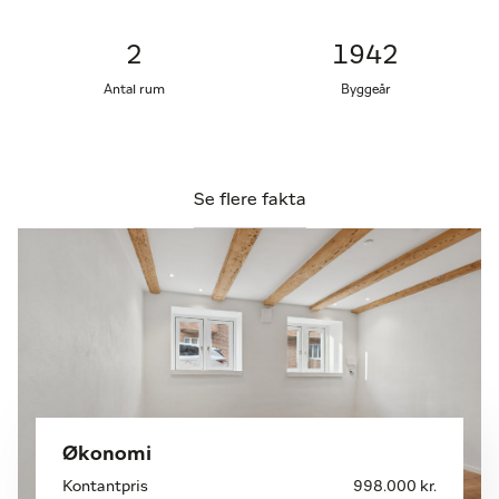
hele lejligheden.
2
1942
Planløsningen er veldisponeret med en rummelig
Antal rum
Byggeår
stue, et soveværelse, et flot nyt køkken og et
lækkert badeværelse. Hver eneste detalje er
gennemtænkt: de glatte vægge, de nye gulve med
gulvvarme overalt, og de flotte gipslofter med
Se flere fakta
indbyggede spots, hvor de synlige bjælker tilfører
karakter og varme. Det nye køkken fremstår
moderne og stilrent med integreret
opvaskemaskine og vaskemaskine. Badeværelset
er udført med flotte overflader og en muret,
separat bruseniche, som giver rummet et eksklusivt
præg.
Der er installeret helt nyt mekanisk ventilation
både i stuen og soveværelset, hvilket sikrer et sundt
Økonomi
og behageligt indeklima året rundt.
Kontantpris
998.000 kr.