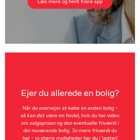
Læs mere og hent Klara app
Ejer du allerede en bolig?
Når du overvejer at købe en anden bolig -
så kan det være en fordel, hvis du har viden
om salgsprisen og den eventuelle friværdi i
din nuværende bolig. Jo mere friværdi du
har - jo større muligheder har du i 'jagten'