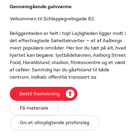
Gennemgående gulvvarme
Velkommen til Schleppegrellsgade 82.
Beliggenheden er helt i top! Lejligheden ligger midt i
det eftertragtede Søheltekvarter – et af Aalborgs
mest populære områder. Her bor du tæt på alt, hvad
hjertet kan begære: lystbådehavnen, Aalborg Street
Food, Haraldslund, stadion, fitnesscentre og et væld
af caféer. Samtidig har du gåafstand til både
centrum, indkøb, offentlig transport og
togstationen – en perfekt kombination af ro og
byliv lige uden for døren.
Bestil fremvisning
Her finder du en superlækker og totalrenoveret
Få materiale
lejlighed på 58 kvadratmeter, hvor alt står snorlige
og helt klar til indflytning. En bolig der kombinerer
Giv et uforpligtende prisforslag
moderne komfort med charmerende detaljer som
synlige bjælker og et behageligt, ensartet udtryk i