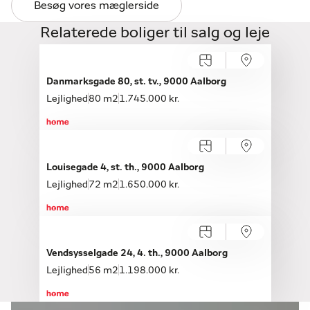
Besøg vores mæglerside
Relaterede boliger til salg og leje
Åbent hus med tilmelding
Søndag 09.08, kl. 12.00-16.00
Danmarksgade 80, st. tv., 9000 Aalborg
Lejlighed
80 m2
1.745.000 kr.
Åbent hus med tilmelding
Søndag 09.08, kl. 12.00-16.00
Louisegade 4, st. th., 9000 Aalborg
Lejlighed
72 m2
1.650.000 kr.
Åbent hus med tilmelding
Søndag 09.08, kl. 12.00-16.00
Vendsysselgade 24, 4. th., 9000 Aalborg
Lejlighed
56 m2
1.198.000 kr.