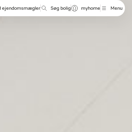
d ejendomsmægler
Søg bolig
myhome
Menu