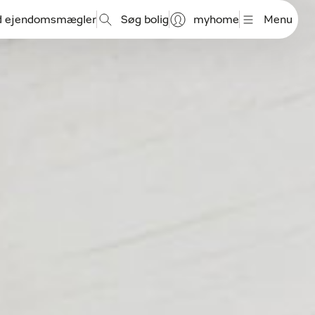
d ejendomsmægler
Søg bolig
myhome
Menu