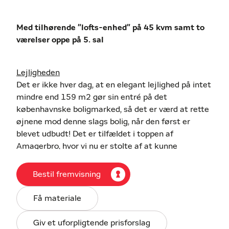
Med tilhørende "lofts-enhed" på 45 kvm samt to
værelser oppe på 5. sal
Lejligheden
Det er ikke hver dag, at en elegant lejlighed på intet
mindre end 159 m2 gør sin entré på det
københavnske boligmarked, så det er værd at rette
øjnene mod denne slags bolig, når den først er
blevet udbudt! Det er tilfældet i toppen af
Amagerbro, hvor vi nu er stolte af at kunne
præsentere en herskabslejlighed, der fører alle jeres
drømme om store og æstetiske rammer ud i
Bestil fremvisning
virkeligheden.
Der er tale om en bolig, hvis karakter vækkes til live
Få materiale
af høje lofter, sildebensgulve, detaljeret stuk og
rosetter, en elegant karnap samt en smuk, original
Giv et uforpligtende prisforslag