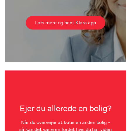
Læs mere og hent Klara app
Ejer du allerede en bolig?
Når du overvejer at købe en anden bolig -
så kan det være en fordel, hvis du har viden