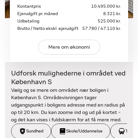
I flytter ind i det klassiske billede på en
Kontantpris
10.495.000 kr.
københavnerejendom med sine røde mursten,
Ejerudgift pr. måned
8.321 kr.
søjler af karnapper samt store dannebrogsvinduer,
Udbetaling
525.000 kr.
der trækker udsigt og lys ind i ejendommens
Brutto / Netto ekskl. ejerudgift
57.780 / 47.110 kr.
lejligheder. Den pågældende ejendom er opført i
1917 og ligger i en karré, som indrammer et
Mere om økonomi
hyggeligt, lukket gårdmiljø. Som beboer i
ejendommen indgår I i en forening uden fælleslån
og en lav fællesudgift.
Området
Udforsk mulighederne i området ved
Lejlighedens beliggenhed er helt fantastisk, klos op
København S
ad det historiske Christianshavn og med hele det
Vælg og se mere om området nær boligen i
summende Amagerbro for jeres fødder. Her
København S. Områdevisningen tager
omgiver I jer med caféer, restauranter og butikker,
udgangspunkt i boligens adresse med en radius på
Amager Centret ligger lige rundt om hjørnet, og det
op til 20 km. Du kan zoome ind og ud på kortet -
samme gør Amagerbro Metrostation. Få skridt fra
og det kan vises i fuldskærm for at få mere med.
gadedøren har I tilgang til grønne åndehuller i form
af Christianshavns Vold og Stadsgraven, og så
Sundhed
Skole/Uddannelse
Trans
placerer I jer selvsagt i cykelafstand fra alt, hvad