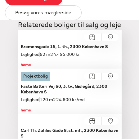
Besøg vores mæglerside
Relaterede boliger til salg og leje
Åbent hus med tilmelding
Søndag 09.08, kl. 15.30-15.50
Bremensgade 15, 1. th., 2300 København S
Lejlighed
62 m2
4.495.000 kr.
Projektbolig
Faste Batteri Vej 60, 3. tv., Gislegård, 2300
København S
Lejlighed
120 m2
24.600 kr./md
Åbent hus med tilmelding
Søndag 09.08, kl. 13.00-13.20
Carl Th. Zahles Gade 8, st. mf., 2300 København
S