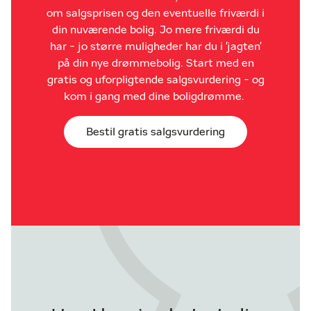
om salgsprisen og den eventuelle friværdi i
din nuværende bolig. Jo mere friværdi du
har - jo større muligheder har du i 'jagten'
på din nye drømmebolig. Start med en
gratis og uforpligtende salgsvurdering - og
kom i gang med dine boligdrømme.
Bestil gratis salgsvurdering