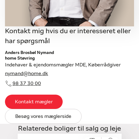
Kontakt mig hvis du er interesseret eller
har spørgsmål
Anders Brosbøl Nymand
home Støvring
Indehaver & ejendomsmægler MDE, Køberrådgiver
nymand@home.dk
98 37 30 00
Kontakt mægler
Besøg vores mæglerside
Relaterede boliger til salg og leje