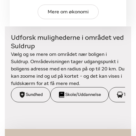
falder godt ind i den store skovhave, hvor stierne
slynger sig gennem mark, eng og urørt skov. Her er
Mere om økonomi
frugttræerne og -buske, hyggelige siddekroge og
bålpladser, spændende steder til børnene. Her er
tale om levende vild natur med træer og blomster,
Udforsk mulighederne i området ved
insekter, fugle og andre dyr.
Suldrup
Der er mange flere lækre detaljer og faciliter - og
Vælg og se mere om området nær boligen i
en ejendom man meget sjælden ser. - Er det mon
Suldrup. Områdevisningen tager udgangspunkt i
noget for dig? Kontakt os for fremvisning eller
boligens adresse med en radius på op til 20 km. Du
yderligere information.
kan zoome ind og ud på kortet - og det kan vises i
fuldskærm for at få mere med.
Sundhed
Skole/Uddannelse
Trans