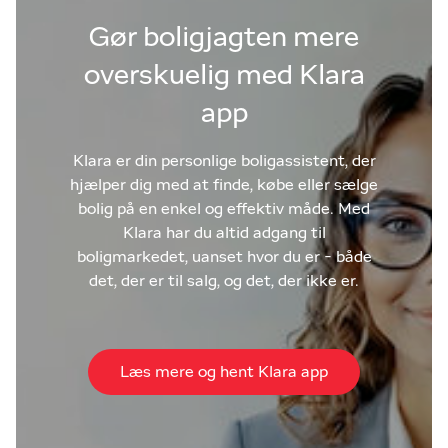
Gør boligjagten mere
overskuelig med Klara
app
Klara er din personlige boligassistent, der
hjælper dig med at finde, købe eller sælge
bolig på en enkel og effektiv måde. Med
Klara har du altid adgang til
boligmarkedet, uanset hvor du er - både
det, der er til salg, og det, der ikke er.
Læs mere og hent Klara app