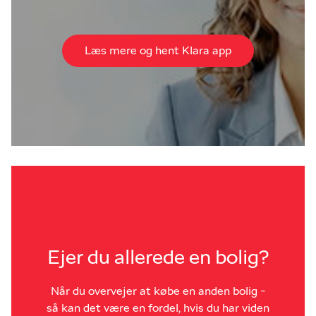
Læs mere og hent Klara app
Ejer du allerede en bolig?
Når du overvejer at købe en anden bolig -
så kan det være en fordel, hvis du har viden