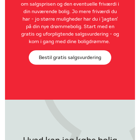
om salgsprisen og den eventuelle friværdi i
din nuværende bolig. Jo mere friværdi du
har - jo større muligheder har du i 'jagten'
på din nye drømmebolig. Start med en
gratis og uforpligtende salgsvurdering - og
kom i gang med dine boligdrømme.
Bestil gratis salgsvurdering