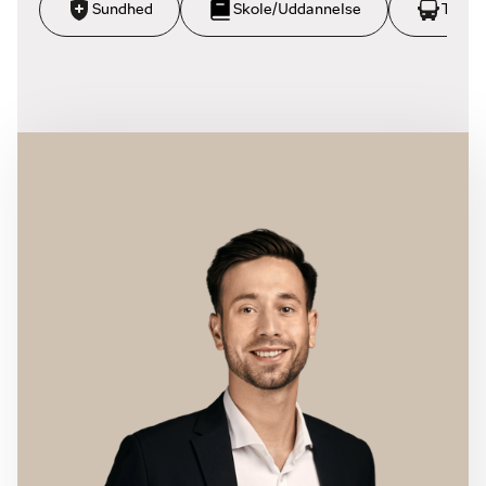
Sundhed
Skole/Uddannelse
Trans