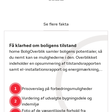
Haderslevvej tæt på. Naturen kan opleves i
geografisk have, der også ligger tæt på, perfekt til
gåture og friske oplevelser. For de aktive er Kolding
Idrætspark kun 2 km væk, hvor et væld af
fritidsaktiviteter venter. Denne beliggenhed
Se flere fakta
kombinerer ro og bekvemmelighed på bedste vis.
Få klarhed om boligens tilstand
home BoligOverblik samler boligens potentialer, så
du nemt kan se mulighederne i den. Overblikket
indeholder en opsummering af tilstandsrapporten
samt el-installationsrapport og energimærkning,
hvis disse er udarbejdet.
1
Prisoverslag på forbedringsmuligheder
Vurdering af udvalgte bygningsdele og
2
indemiljø
Foto af de væsentligste forhold fra