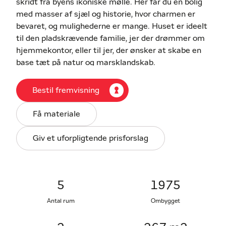
skridt fra byens ikoniske mølle. Her får du en bolig
med masser af sjæl og historie, hvor charmen er
bevaret, og mulighederne er mange. Huset er ideelt
til den pladskrævende familie, jer der drømmer om
hjemmekontor, eller til jer, der ønsker at skabe en
base tæt på natur og marsklandskab.
Den røde murstensfacade med hvide
Bestil fremvisning
sprossevinduer og den hyggelige beliggenhed på en
rolig, brostensbelagt gade skaber et idyllisk
Få materiale
førstehåndsindtryk. Til boligen hører egen garage
samt en dejlig overdækket udestue, som fungerer
Giv et uforpligtende prisforslag
som en naturlig forlængelse af boligens opholdsrum
– perfekt til både afslapning og gæstebesøg. Haven
er anlagt med grønne omgivelser og buskads, der
sikrer privatliv og fredelige stunder udendørs.
5
1975
Antal rum
Ombygget
Indendørs byder boligen på en veldisponeret
planløsning med mange anvendelige rum fordelt på