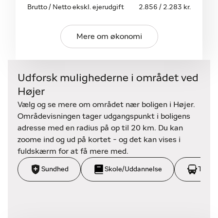
Brutto / Netto ekskl. ejerudgift
2.856 / 2.283 kr.
Kunne dette være et hus for dig? Kontakt os direkte
på tlf. 74726270 for aftale om fremvisning – ses
vi? Det håber jeg virkelig vi gør.
Mere om økonomi
Udforsk mulighederne i området ved
Højer
Vælg og se mere om området nær boligen i Højer.
Områdevisningen tager udgangspunkt i boligens
adresse med en radius på op til 20 km. Du kan
zoome ind og ud på kortet - og det kan vises i
fuldskærm for at få mere med.
Sundhed
Skole/Uddannelse
Trans