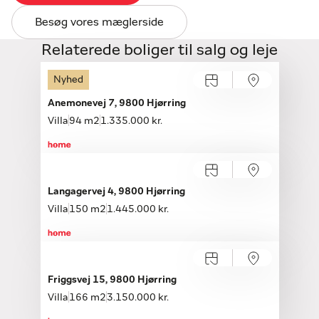
Besøg vores mæglerside
Relaterede boliger til salg og leje
Nyhed
Anemonevej 7, 9800 Hjørring
Villa
94 m2
1.335.000 kr.
Langagervej 4, 9800 Hjørring
Villa
150 m2
1.445.000 kr.
Åbent hus med tilmelding
Lørdag 08.08, kl. 12.00-15.00
Friggsvej 15, 9800 Hjørring
Villa
166 m2
3.150.000 kr.