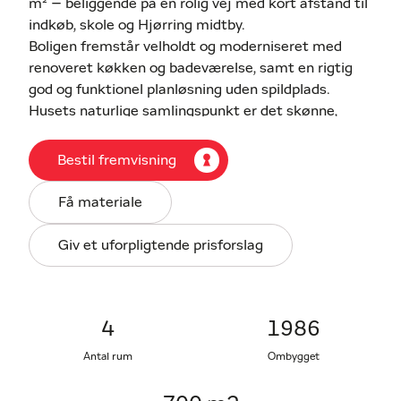
m² – beliggende på en rolig vej med kort afstand til
indkøb, skole og Hjørring midtby.
Boligen fremstår velholdt og moderniseret med
renoveret køkken og badeværelse, samt en rigtig
god og funktionel planløsning uden spildplads.
Husets naturlige samlingspunkt er det skønne,
åbne køkken/alrum og stue med loft til kip, som
giver en fantastisk rumfornemmelse og et dejligt
Bestil fremvisning
lysindfald fra de store vinduespartier. Her er der god
plads til både hverdag og hyggelige stunder med
Få materiale
familie og venner.
Boligen rummer desuden entré, bryggers, lyst
Giv et uforpligtende prisforslag
badeværelse med bruseniche samt 3 gode værelser.
Udendørs får I en dejlig ny terrasse, en hyggelig
have samt en ældre udestue, der forlænger
sommeren.
4
1986
Hertil kommer en stor garage på hele 44 m² med
Antal rum
Ombygget
elhejseport.
Dette er et nemt og overskueligt hus, som egner sig