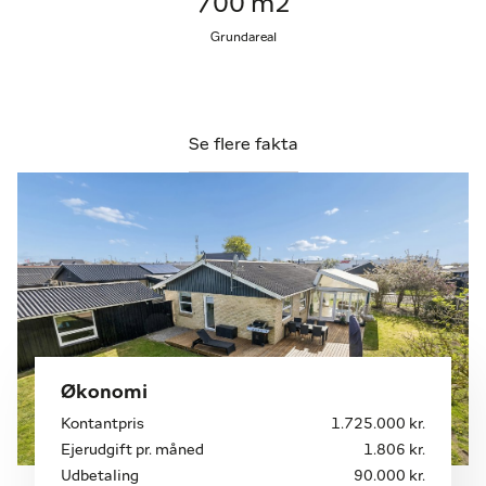
700 m2
perfekt både til førstegangskøbere, den lille familie
eller parret, der ønsker at flytte fra noget større til
Grundareal
en mere overskuelig bolig – uden at gå på
kompromis med lys, rum og beliggenhed.
Kunne Grønningen være jeres næste hjem?
Kontakt Jesper Carlsson for yderligere oplysninger
Se flere fakta
eller en fremvisning
Økonomi
Kontantpris
1.725.000 kr.
Ejerudgift pr. måned
1.806 kr.
Udbetaling
90.000 kr.