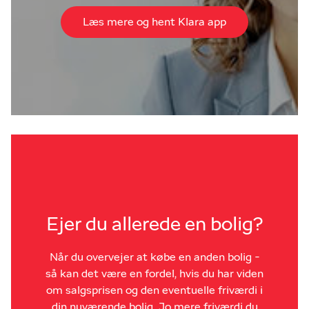
Læs mere og hent Klara app
Ejer du allerede en bolig?
Når du overvejer at købe en anden bolig -
så kan det være en fordel, hvis du har viden
om salgsprisen og den eventuelle friværdi i
din nuværende bolig. Jo mere friværdi du