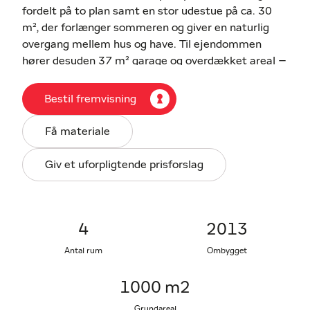
fordelt på to plan samt en stor udestue på ca. 30
m², der forlænger sommeren og giver en naturlig
overgang mellem hus og have. Til ejendommen
hører desuden 37 m² garage og overdækket areal –
ideelt til både opbevaring og hobbyaktiviteter.
Bestil fremvisning
Efter en skorstensbrand i 2013 blev hele tagetagen
fornyet, så både tag, vinduer, gulve, vægge og
Få materiale
isolering på 1. sal er fra samme år. Også
etageadskillelsen blev efterisoleret, og taget på
Giv et uforpligtende prisforslag
udestuen blev udskiftet. Samtidig blev hele
stueplan moderniseret, og resultatet er en bolig,
hvor alt fremstår lyst, indbydende og funktionelt.
Stueplanet har gulvvarme overalt, hvilket skaber en
4
2013
behagelig og jævn varmefordeling i hele huset.
Antal rum
Ombygget
Køkkenet er stort og lækkert med masser af
1000 m2
bordplads, praktiske løsninger og et gaskomfur,
Grundareal