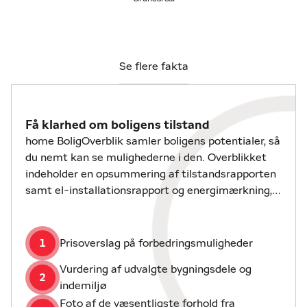
som enhver gastronomisk interesseret vil sætte
pris på. Fra køkkenet er der åbent til den store lyse
stue, hvor der både er god plads til spisebord og
sofagruppe. De store vinduespartier sørger for et
generøst lysindfald, og herfra er der udgang til den
Se flere fakta
rummelige udestue, som er opført på en støbt høj
sokkel og har indlagt koldt og varmt vand til
udekøkken – perfekt til hyggelige sommeraftener.
Få klarhed om boligens tilstand
home BoligOverblik samler boligens potentialer, så
Badeværelset er pænt renoveret med bruseniche og
du nemt kan se mulighederne i den. Overblikket
moderne indretning. 1. salen rummer to dejlige
indeholder en opsummering af tilstandsrapporten
værelser med flotte plankegulve og et varmt, roligt
samt el-installationsrapport og energimærkning,
udtryk. Heroppe fornemmes tydeligt husets gode
hvis disse er udarbejdet.
håndværk og den veludførte renovering, hvor intet
er overladt til tilfældighederne.
1
Prisoverslag på forbedringsmuligheder
Opvarmningen sker via en effektiv pillebrændeovn
Vurdering af udvalgte bygningsdele og
2
med timer samt en ny luft-til-luft varmepumpe fra
indemiljø
2024, der sikrer lavt energiforbrug og høj komfort.
Foto af de væsentligste forhold fra