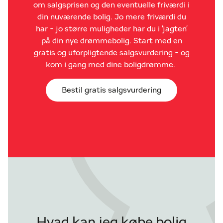
om salgsprisen og den eventuelle friværdi i
din nuværende bolig. Jo mere friværdi du
har - jo større muligheder har du i 'jagten'
på din nye drømmebolig. Start med en
gratis og uforpligtende salgsvurdering - og
kom i gang med dine boligdrømme.
Bestil gratis salgsvurdering
Hvad kan jeg købe bolig