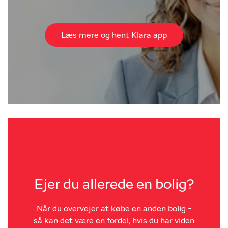
Læs mere og hent Klara app
Ejer du allerede en bolig?
Når du overvejer at købe en anden bolig -
så kan det være en fordel, hvis du har viden