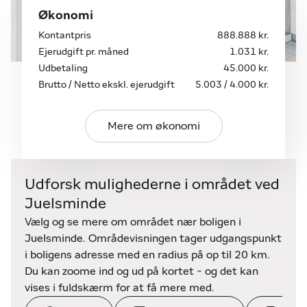
hyggeligt havnemiljø, butikker og spisesteder.
Økonomi
Horsens og Hedensted ligger blot ca. 15–20
Kontantpris
888.888 kr.
minutters kørsel væk, og motorvejsnettet gør
Ejerudgift pr. måned
1.031 kr.
pendling let.
Udbetaling
45.000 kr.
Brutto / Netto ekskl. ejerudgift
5.003 / 4.000 kr.
Glattrupvej 6 er en bolig med hjerte, sjæl og
moderne bekvemmeligheder – et sted hvor man
straks føler sig hjemme. Her får du både charmen
Mere om økonomi
fra den klassiske murstensvilla, trygheden fra de
solide renoveringer og en have, der inviterer til
udeliv året rundt. En ideel bolig for dig, der drømmer
Udforsk mulighederne i området ved
om landlig idyl i rolige omgivelser tæt på by, natur
Juelsminde
og fællesskab.
Vælg og se mere om området nær boligen i
Juelsminde. Områdevisningen tager udgangspunkt
i boligens adresse med en radius på op til 20 km.
Du kan zoome ind og ud på kortet - og det kan
vises i fuldskærm for at få mere med.