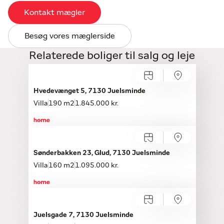
Kontakt mægler
Besøg vores mæglerside
Relaterede boliger til salg og leje
Åbent hus med tilmelding
Søndag 16.08, kl. 10.00-12.00
Hvedevænget 5, 7130 Juelsminde
Villa
190 m2
1.845.000 kr.
Sønderbakken 23, Glud, 7130 Juelsminde
Villa
160 m2
1.095.000 kr.
Åbent hus med tilmelding
Søndag 09.08, kl. 14.00-16.00
Juelsgade 7, 7130 Juelsminde