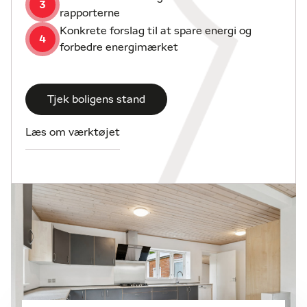
3
Der er desuden mulighed for installation af luft-til-
rapporterne
vand varmepumpe for en attraktiv pris, gulvarme er
Konkrete forslag til at spare energi og
etableret men ikke tilkoblet til et anlæg - sådan et
4
forbedre energimærket
gør boligen endnu mere fremtidssikret.
Den 1.000 m² store have er et kapitel for sig – fuldt
Tjek boligens stand
indhegnet og med et væld af frugttræer og buske,
der giver både høst og hygge. Her finder du
Læs om værktøjet
æbletræer, pærer, valnød og hasselnød samt flere
frugtbuske, og i drivhuset kan du dyrke grønt året
rundt. Haven er solrig og ugeneret med plads til
både leg, afslapning og haveliv i det grønne.
Beliggenheden i Rårup er ideel for dig, der ønsker
fred og natur omkring dig, men samtidig vil have
kort afstand til skole, daginstitution og et aktivt
lokalsamfund. Her er kort afstand til både
idrætshal, forsamlingshus og gode fritidsaktiviteter,
og inden for ca. 13 km når du Juelsminde med